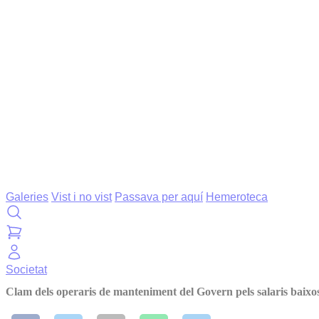
Galeries
Vist i no vist
Passava per aquí
Hemeroteca
Societat
Clam dels operaris de manteniment del Govern pels salaris baixo