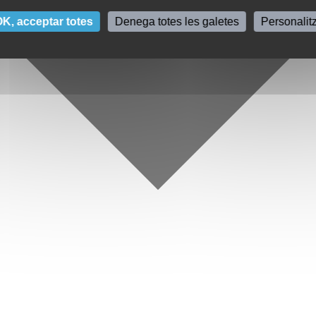
K, acceptar totes
Denega totes les galetes
Personalit