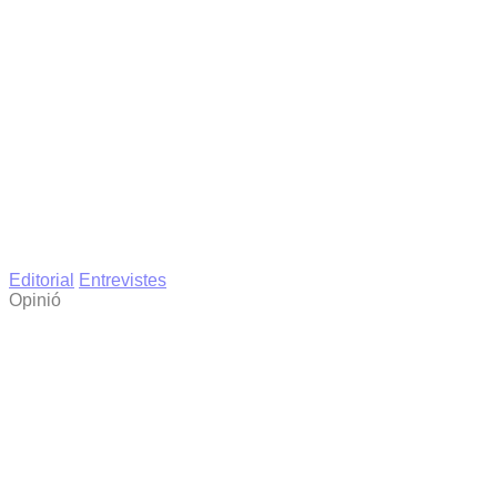
Editorial
Entrevistes
Opinió