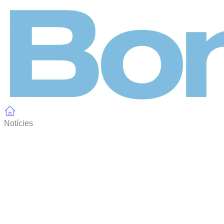
Panell de gestió de galetes
Notícies