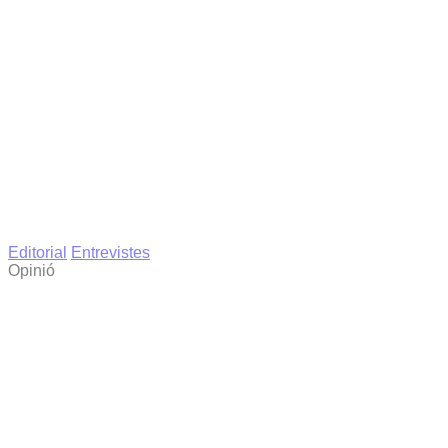
Editorial
Entrevistes
Opinió