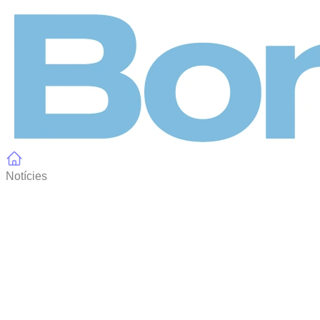
Panell de gestió de galetes
Notícies