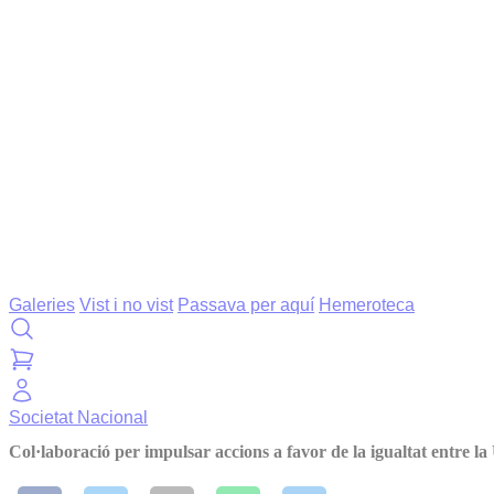
Galeries
Vist i no vist
Passava per aquí
Hemeroteca
Societat
Nacional
Col·laboració per impulsar accions a favor de la igualtat entre la 