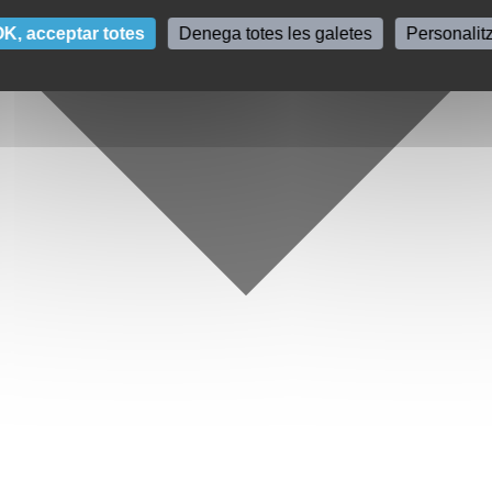
K, acceptar totes
Denega totes les galetes
Personalit