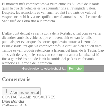
El moment més complicat es va viure entre les 5 i les 6 de la tarda,
quan la cua de vehicles es va acumular fins a l’avinguda Salou.
Després, les retencions es van anar reduint i a quarts de vuit del
vespre encara hi havia tres quilòmetres d’aturades des del centre de
Sant Julià de Lòria fins a la frontera.
L’altre punt delicat va ser la zona de la Portalada. Tal com es va fer
divendres amb els vehicles que entraven, ahir es van fer talls
puntuals per evitar que els cotxes quedessin aturats a la zona de
l’esllavissada, fet que va complicar més la circulació en aquell tram.
També es van produir retencions a la zona del túnel de la Tàpia. Cap
a les vuit del vespre les cues van començar a anar a la baixa, si bé
fins a gairebé les nou de la nit la sortida del país es va fer amb
retencions a la zona de la frontera.
Permetre
Google Adsense està deshabilitat.
Comentaris
Afegir nou comentari
CONTACTA AMB NOSALTRES
Diari Bondia
Callaueta, 4, 1r