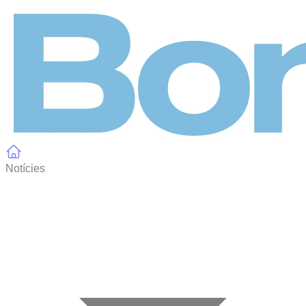
Panell de gestió de galetes
Notícies