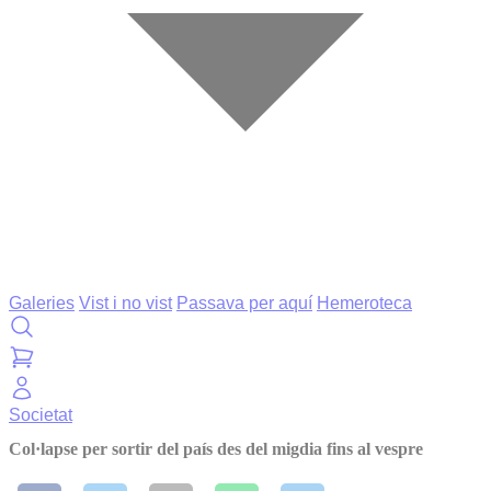
Galeries
Vist i no vist
Passava per aquí
Hemeroteca
Societat
Col·lapse per sortir del país des del migdia fins al vespre