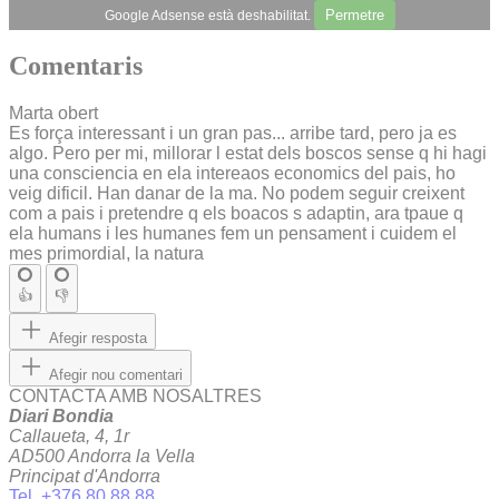
Permetre
Google Adsense està deshabilitat.
Comentaris
Marta obert
Es força interessant i un gran pas... arribe tard, pero ja es
algo. Pero per mi, millorar l estat dels boscos sense q hi hagi
una consciencia en ela intereaos economics del pais, ho
veig dificil. Han danar de la ma. No podem seguir creixent
com a pais i pretendre q els boacos s adaptin, ara tpaue q
ela humans i les humanes fem un pensament i cuidem el
mes primordial, la natura
👍
👎
Afegir resposta
Afegir nou comentari
CONTACTA AMB NOSALTRES
Diari Bondia
Callaueta, 4, 1r
AD500 Andorra la Vella
Principat d'Andorra
Tel. +376 80 88 88