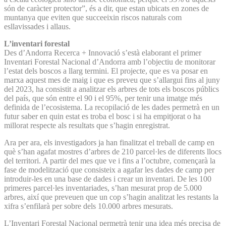
són de caràcter protector”, és a dir, que estan ubicats en zones de
muntanya que eviten que succeeixin riscos naturals com
esllavissades i allaus.
L’inventari forestal
Des d’Andorra Recerca + Innovació s’està elaborant el primer
Inventari Forestal Nacional d’Andorra amb l’objectiu de monitorar
l’estat dels boscos a llarg termini. El projecte, que es va posar en
marxa aquest mes de maig i que es preveu que s’allargui fins al juny
del 2023, ha consistit a analitzar els arbres de tots els boscos públics
del país, que són entre el 90 i el 95%, per tenir una imatge més
definida de l’ecosistema. La recopilació de les dades permetrà en un
futur saber en quin estat es troba el bosc i si ha empitjorat o ha
millorat respecte als resultats que s’hagin enregistrat.
Ara per ara, els investigadors ja han finalitzat el treball de camp en
què s’han agafat mostres d’arbres de 210 parcel·les de diferents llocs
del territori. A partir del mes que ve i fins a l’octubre, començarà la
fase de modelització que consisteix a agafar les dades de camp per
introduir-les en una base de dades i crear un inventari. De les 100
primeres parcel·les inventariades, s’han mesurat prop de 5.000
arbres, així que preveuen que un cop s’hagin analitzat les restants la
xifra s’enfilarà per sobre dels 10.000 arbres mesurats.
L’Inventari Forestal Nacional permetrà tenir una idea més precisa de