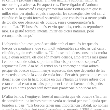
se centra a protegir i ajudar el medi natural a suportar millor la
meteorologia adversa. En aquest cas, l’investigador d’Andorra
Recerca + Innovació i enginyer forestal Marc Font apunta que la
millor eina per ajudar el país a suportar les conseqüències del canvi
climàtic és la gestió forestal sostenible, que consisteix a treure profit
de tot allò que ofereixen els boscos, sense comprometre’n la
continuïtat. “El bosc és un ésser viu que neix, creix, es reprodueix i
mor. La gestió forestal intenta imitar els cicles naturals, però
escurçant els temps”.
L’objectiu d’aquesta gestió sensible amb el medi és fer que els
boscos de muntanya, que són molt vulnerables als efectes del canvi
climàtic, siguin més resilients. “Un bosc molt dens consumeix molta
aigua quan respira, els que són menys densos, amb arbres més grans
i en bon estat de salut, suporten millor els períodes de sequera”,
argumenta Font. Ara bé, el remei no és començar a talar arbres
perquè els boscos siguin menys espessos, sinó que dependrà de les
característiques de la zona de cada bosc. Per això, precisa que es pot
donar el cas que hi hagi boscos en què s’hagin de treure arbres que
estan en mal estat o malalts per potenciar el creixement dels petits i
joves i en altres potser serà necessari plantar-ne o no tocar res.
D’altra banda, l’enginyer forestal manifesta que els boscos s’haurien
de considerar una infraestructura verda nacional per tota l’ajuda que
brinden al país. “Els boscos tenen una importància cabdal, no només
a escala ecològica sinó també econòmica, perquè el 35% d’aquests