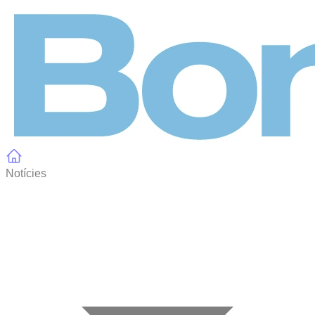
Panell de gestió de galetes
Notícies