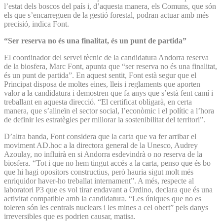
l’estat dels boscos del país i, d’aquesta manera, els Comuns, que són
els que s’encarreguen de la gestió forestal, podran actuar amb més
precisió, indica Font.
“Ser reserva no és una finalitat, és un punt de partida”
El coordinador del servei tècnic de la candidatura Andorra reserva
de la biosfera, Marc Font, apunta que “ser reserva no és una finalitat,
és un punt de partida”. En aquest sentit, Font està segur que el
Principat disposa de moltes eines, lleis i reglaments que aporten
valor a la candidatura i demostren que fa anys que s’està fent camí i
treballant en aquesta direcció. “El certificat obligarà, en certa
manera, que s’alineïn el sector social, l’econòmic i el polític a l’hora
de definir les estratègies per millorar la sostenibilitat del territori”.
D’altra banda, Font considera que la carta que va fer arribar el
moviment AD.hoc a la directora general de la Unesco, Audrey
Azoulay, no influirà en si Andorra esdevindrà o no reserva de la
biosfera. “Tot i que no hem tingut accés a la carta, penso que és bo
que hi hagi opositors constructius, però hauria sigut molt més
enriquidor haver-ho treballat internament”. A més, respecte al
laboratori P3 que es vol tirar endavant a Ordino, declara que és una
activitat compatible amb la candidatura. “Les úniques que no es
toleren són les centrals nuclears i les mines a cel obert” pels danys
irreversibles que es podrien causar, matisa.