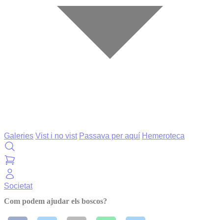
Galeries
Vist i no vist
Passava per aquí
Hemeroteca
Societat
Com podem ajudar els boscos?