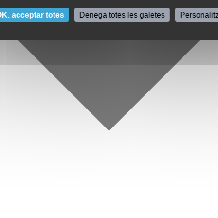
K, acceptar totes
Denega totes les galetes
Personalit