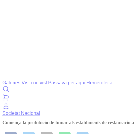
Galeries
Vist i no vist
Passava per aquí
Hemeroteca
Societat
Nacional
Comença la prohibició de fumar als establiments de restauració 