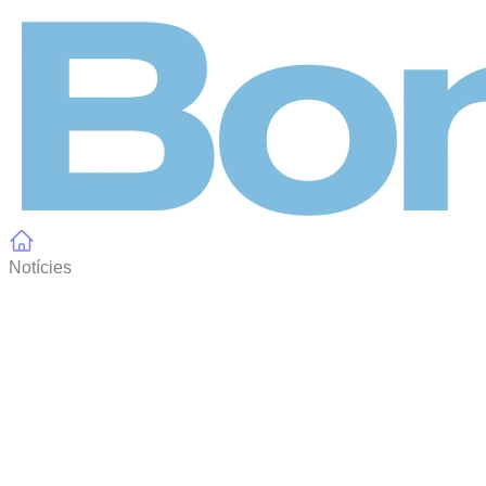
Panell de gestió de galetes
Notícies