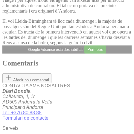
viatge i per aquest motiu els agents van aixecar acta per infracció
administrativa de contraban. El tabac no portava els precintes
reglamentaris i era originari d’Andorra.
El vol Lleida-Birmingham té lloc cada diumenge i la majoria de
passatgers són del Regne Unit que fan estades a Andorra per anar a
esquiar. Es tracta de la primera intervenció en aquest vol que opera a
les tardes del diumenge i que les darreres setmanes s’havia desviat a
Reus a causa de la boira, segons la guàrdia civil.
Permetre
Google Adsense està deshabilitat.
Comentaris
Afegir nou comentari
CONTACTA AMB NOSALTRES
Diari Bondia
Callaueta, 4, 1r
AD500 Andorra la Vella
Principat d'Andorra
Tel. +376 80 88 88
Formulari de contacte
Serveis