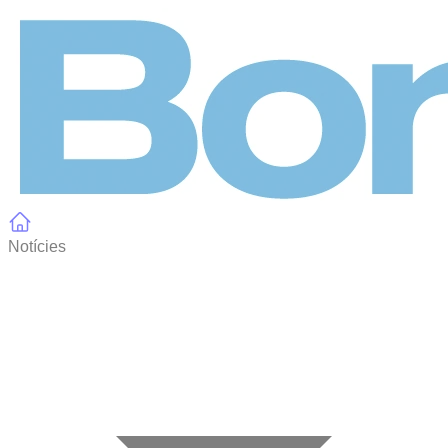
Panell de gestió de galetes
Notícies