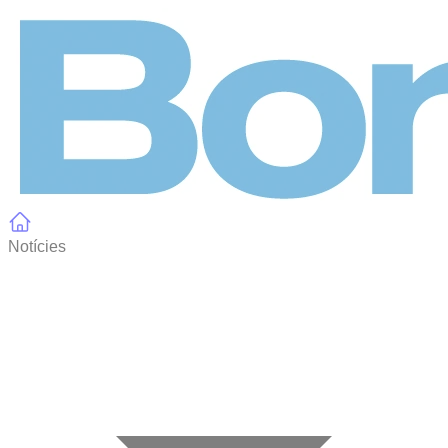
Panell de gestió de galetes
Notícies