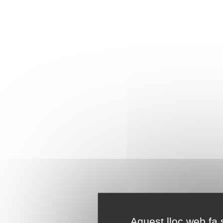
Aquest lloc web fa s