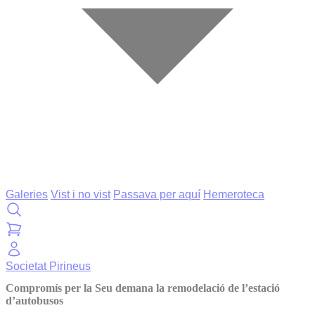
Galeries
Vist i no vist
Passava per aquí
Hemeroteca
Societat
Pirineus
Compromís per la Seu demana la remodelació de l’estació
d’autobusos