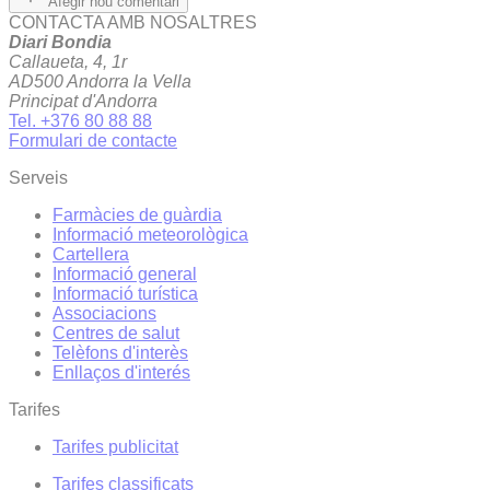
Afegir nou comentari
CONTACTA AMB NOSALTRES
Diari Bondia
Callaueta, 4, 1r
AD500 Andorra la Vella
Principat d'Andorra
Tel. +376 80 88 88
Formulari de contacte
Serveis
Farmàcies de guàrdia
Informació meteorològica
Cartellera
Informació general
Informació turística
Associacions
Centres de salut
Telèfons d'interès
Enllaços d'interés
Tarifes
Tarifes publicitat
Tarifes classificats