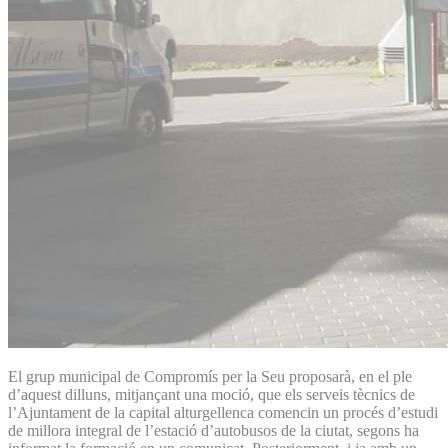
El grup municipal de Compromís per la Seu proposarà, en el ple
d’aquest dilluns, mitjançant una moció, que els serveis tècnics de
l’Ajuntament de la capital alt­urgellenca comencin un procés d’estudi
de millora integral de l’estació d’autobusos de la ciutat, segons ha