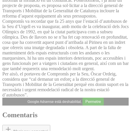
informat la formació en un comunicat. Posteriorment, i ja amb un
projecte de proposta, es proposa sol·licitar a la direcció general de
Transports i Mobilitat de la Generalitat de Catalunya incloure la
reforma d’aquest equipament als seus pressupostos.
Compromís va recordar que fa 25 anys que l’estació d’autobusos de
la Seu d’Urgell es va inaugurar, amb motiu de la celebració dels Jocs
Olímpics de 1992, en què la ciutat participava com a subseu
olímpica. Des de llavors no se n’ha fet cap renovació en profunditat,
cosa que ha convertit aquest punt d’arribada al Pirineu en un indret
que ofereix una imatge degradada i obsoleta. A part de la falta de
manteniment dels espais estructurals com les andanes o les
marquesines, hi ha uns espais interiors deteriorats, poc accessibles i
gens funcionals per a viatgers i ciutadans en general, així com un bar
que també requereix una remodelació molt urgent.
Per això, el portaveu de Compromís per la Seu, Òscar Ordeig,
considera que “cal demanar un esforç a la direcció general de
Transports i Mobilitat de la Generalitat perquè ens donin suport en la
necessària i urgent remodelació radical de la nostra estació
d’autobusos”.
Permetre
Google Adsense està deshabilitat.
Comentaris