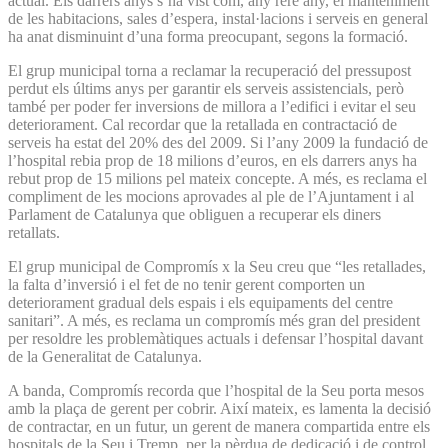
actual. Els darrers anys s’ha vist com, any rere any, el manteniment
de les habitacions, sales d’espera, instal·lacions i serveis en general
ha anat disminuint d’una forma preo­cupant, segons la formació.
El grup municipal torna a reclamar la recuperació del pressupost
perdut els últims anys per garantir els serveis assistencials, però
també per poder fer inversions de millora a l’edifici i evitar el seu
deteriorament. Cal recordar que la retallada en contractació de
serveis ha estat del 20% des del 2009. Si l’any 2009 la fundació de
l’hospital rebia prop de 18 milions d’euros, en els darrers anys ha
rebut prop de 15 milions pel mateix concepte. A més, es reclama el
compliment de les mocions aprovades al ple de l’Ajuntament i al
Parlament de Catalunya que obliguen a recuperar els diners
retallats.
El grup municipal de Compromís x la Seu creu que “les retallades,
la falta d’inversió i el fet de no tenir gerent comporten un
deteriorament gradual dels espais i els equipaments del centre
sanitari”. A més, es reclama un compromís més gran del president
per resoldre les problemàtiques actuals i defensar l’hospital davant
de la Generalitat de Catalunya.
A banda, Compromís recorda que l’hospital de la Seu porta mesos
amb la plaça de gerent per cobrir. Així mateix, es lamenta la decisió
de contractar, en un futur, un gerent de manera compartida entre els
hospitals de la Seu i Tremp, per la pèrdua de dedicació i de control