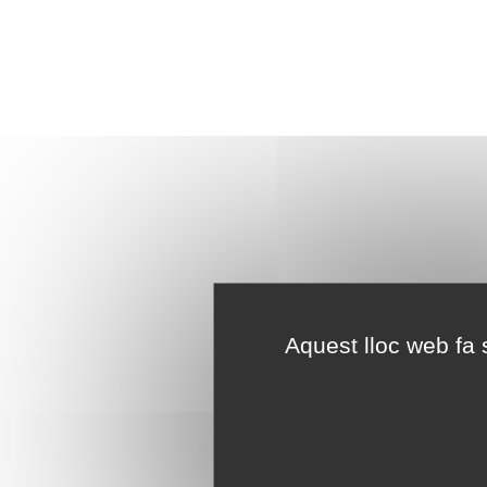
Aquest lloc web fa s