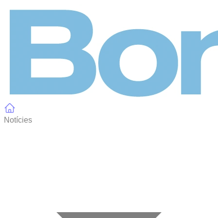
Panell de gestió de galetes
Notícies