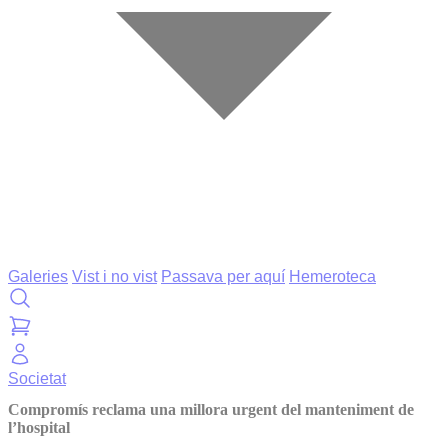
Galeries
Vist i no vist
Passava per aquí
Hemeroteca
Societat
Compromís reclama una millora urgent del manteniment de
l’hospital