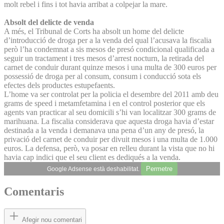
molt rebel i fins i tot havia arribat a colpejar la mare.
Absolt del delicte de venda
A més, el Tribunal de Corts ha absolt un home del delicte
d’introducció de droga per a la venda del qual l’acusava la fiscalia
però l’ha condemnat a sis mesos de presó condicional qualificada a
seguir un tractament i tres mesos d’arrest nocturn, la retirada del
carnet de conduir durant quinze mesos i una multa de 300 euros per
possessió de droga per al consum, consum i conducció sota els
efectes dels productes estupefaents.
L’home va ser controlat per la policia el desembre del 2011 amb deu
grams de speed i metamfetamina i en el control posterior que els
agents van practicar al seu domicili s’hi van localitzar 300 grams de
marihuana. La fiscalia considerava que aquesta droga havia d’estar
destinada a la venda i demanava una pena d’un any de presó, la
privació del carnet de conduir per divuit mesos i una multa de 1.000
euros. La defensa, però, va posar en relleu durant la vista que no hi
havia cap indici que el seu client es dediqués a la venda.
Permetre
Google Adsense està deshabilitat.
Comentaris
Afegir nou comentari