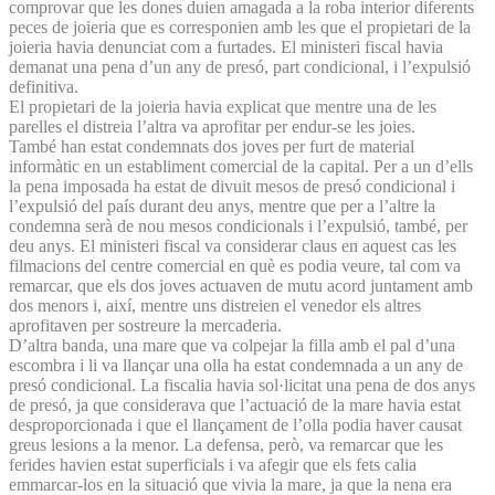
comprovar que les dones duien amagada a la roba interior diferents
peces de joieria que es corresponien amb les que el propietari de la
joieria havia denunciat com a furtades. El ministeri fiscal havia
demanat una pena d’un any de presó, part condicional, i l’expulsió
definitiva.
El propietari de la joieria havia explicat que mentre una de les
parelles el distreia l’altra va aprofitar per endur-se les joies.
També han estat condemnats dos joves per furt de material
informàtic en un establiment comercial de la capital. Per a un d’ells
la pena imposada ha estat de divuit mesos de presó condicional i
l’expulsió del país durant deu anys, mentre que per a l’altre la
condemna serà de nou mesos condicionals i l’expulsió, també, per
deu anys. El ministeri fiscal va considerar claus en aquest cas les
filmacions del centre comercial en què es podia veure, tal com va
remarcar, que els dos joves actuaven de mutu acord juntament amb
dos menors i, així, mentre uns distreien el venedor els altres
aprofitaven per sostreure la mercaderia.
D’altra banda, una mare que va colpejar la filla amb el pal d’una
escombra i li va llançar una olla ha estat condemnada a un any de
presó condicional. La fiscalia havia sol·licitat una pena de dos anys
de presó, ja que considerava que l’actuació de la mare havia estat
desproporcionada i que el llançament de l’olla podia haver causat
greus lesions a la menor. La defensa, però, va remarcar que les
ferides havien estat superficials i va afegir que els fets calia
emmarcar-los en la situació que vivia la mare, ja que la nena era