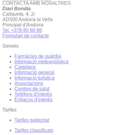
CONTACTA AMB NOSALTRES
Diari Bondia
Callaueta, 4, 1r
AD500 Andorra la Vella
Principat d'Andorra
Tel. +376 80 88 88
Formulari de contacte
Serveis
Farmàcies de guàrdia
Informació meteorològica
Cartellera
Informació general
Informació turística
Associacions
Centres de salut
Telèfons d'interès
Enllaços d'interés
Tarifes
Tarifes publicitat
Tarifes classificats