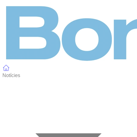
Panell de gestió de galetes
Notícies