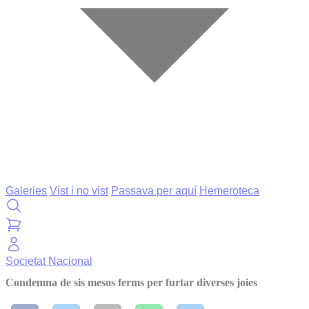
Galeries
Vist i no vist
Passava per aquí
Hemeroteca
Societat
Nacional
Condemna de sis mesos ferms per furtar diverses joies