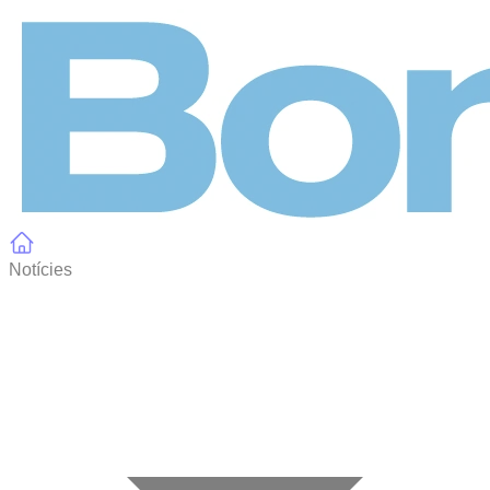
Panell de gestió de galetes
Notícies