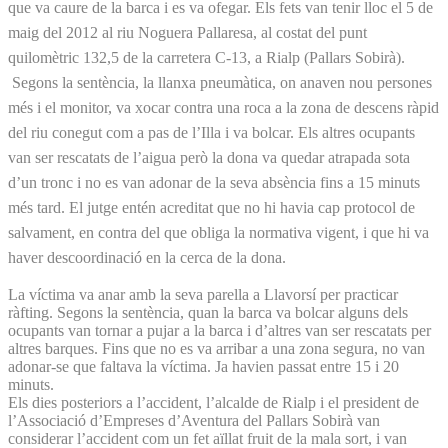
que va caure de la barca i es va ofegar. Els fets van tenir lloc el 5 de
maig del 2012 al riu Noguera Pallaresa, al costat del punt
quilomètric 132,5 de la carretera C-13, a Rialp (Pallars Sobirà).
Segons la sentència, la llanxa pneumàtica, on anaven nou persones
més i el monitor, va xocar contra una roca a la zona de descens ràpid
del riu conegut com a pas de l’Illa i va bolcar. Els altres ocupants
van ser rescatats de l’aigua però la dona va quedar atrapada sota
d’un tronc i no es van adonar de la seva absència fins a 15 minuts
més tard. El jutge entén acreditat que no hi havia cap protocol de
salvament, en contra del que obliga la normativa vigent, i que hi va
haver descoordinació en la cerca de la dona.
La víctima va anar amb la seva parella a Llavorsí per practicar
ràfting. Segons la sentència, quan la barca va bolcar alguns dels
ocupants van tornar a pujar a la barca i d’altres van ser rescatats per
altres barques. Fins que no es va arribar a una zona segura, no van
adonar-se que faltava la víctima. Ja havien passat entre 15 i 20
minuts.
Els dies posteriors a l’accident, l’alcalde de Rialp i el president de
l’Associació d’Empreses d’Aventura del Pallars Sobirà van
considerar l’accident com un fet aïllat fruit de la mala sort, i van