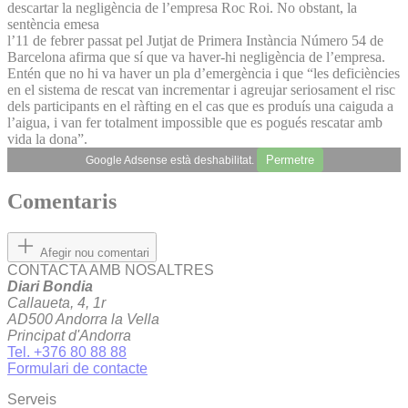
descartar la negligència de l’empresa Roc Roi. No obstant, la
sentència emesa
l’11 de febrer passat pel Jutjat de Primera Instància Número 54 de
Barcelona afirma que sí que va haver-hi negligència de l’empresa.
Entén que no hi va haver un pla d’emergència i que “les deficiències
en el sistema de rescat van incrementar i agreujar seriosament el risc
dels participants en el ràfting en el cas que es produís una caiguda a
l’aigua, i van fer totalment impossible que es pogués rescatar amb
vida la dona”.
Permetre
Google Adsense està deshabilitat.
Comentaris
Afegir nou comentari
CONTACTA AMB NOSALTRES
Diari Bondia
Callaueta, 4, 1r
AD500 Andorra la Vella
Principat d'Andorra
Tel. +376 80 88 88
Formulari de contacte
Serveis