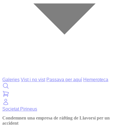
Galeries
Vist i no vist
Passava per aquí
Hemeroteca
Societat
Pirineus
Condemnen una empresa de ràfting de Llavorsí per un
accident