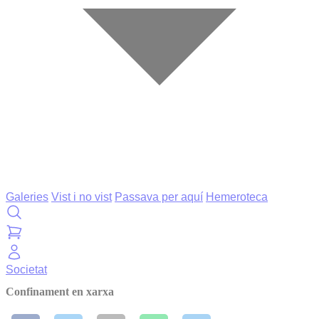
Galeries
Vist i no vist
Passava per aquí
Hemeroteca
Societat
Confinament en xarxa