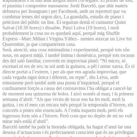
Ràpidament s’hi han anat afegint altres col·legues. El primer de tots,
el pianista i compositor massanenc Jordi Barceló, que ahir mateix
debutava per Instagram i per Facebook, amb un repertori que va
combinar temes del segon dics, La grandalla, estudis de piano i
peticions del públic on line. El seguiran demà el cantautor Quim
Salvat (18.30 hores) i dissabte, Patxi Leiva (19 hores), i molt
probablement la cosa no es quedarà aquí, perquè mig Shuffle
Express –Marc Milian i Virgina Yáñez– rumien aixecar un Live for
Quarentine, ja que comparteixen casa.
Serà, atenció, una cosa minimalista i experimental, perquè tots són
nous, en aquest mitjà. I també íntima i domèstica, perquè tots tocaran
des del saló familiar, convertit en improvisat plató: “Ni micro, ni
escenari ni res de res; tu sol amb la guitarra, a pèl i sense xarxa. És el
directe portat a l’extrem, i per als que ens agrada improvisar, que
cada vegada sigui única i diferent, un repte”, diu Leiva, amb
entusiasme però també amb una punta d’inquietud, perquè el
confinament forçós a causa del coronavirus l’ha obligat a cancel·lar
de moment una quinzena de bolos. I això només al març i la primera
setmana d’abril: “Als que vivim de tocar ens ha fet molt, molt la
guitza, i en el meu cas encara més perquè la temporada d’hivern, els
concerts a pistes són essencials. A l’estiu toquem molt, però els
ingressos forts són a l’hivern. Però com que no depèn de mi no vull
mirar més enllà d’abril”.
Barceló també ha patit la tisorada obligada, ha hagut d’anul·lar una
desena d’actuacions i és perfectament conscient que és un privilegiat