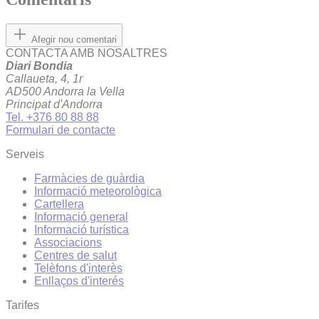
Afegir nou comentari
CONTACTA AMB NOSALTRES
Diari Bondia
Callaueta, 4, 1r
AD500 Andorra la Vella
Principat d'Andorra
Tel. +376 80 88 88
Formulari de contacte
Serveis
Farmàcies de guàrdia
Informació meteorològica
Cartellera
Informació general
Informació turística
Associacions
Centres de salut
Telèfons d'interès
Enllaços d'interés
Tarifes