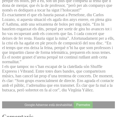
perquè els bolos, per a ell, són un plus que completa la feina que li
dona de menjar, que és la de professor, “però per als companys que
només es dediquen a tocar ha sigut l’holocaust!”
És exactament el que els hauria passat a Persefone, diu Carlos
Lozano, si aquesta situació els agafa dos anys enrere, en plena gira
d’Aathma, amb una seixantena de bolos per mig món. “Ens hi
hauríem enganxat els dits, perquè per sortir de gira ho avances tot i
ho vas recuperant amb els concerts que fas. I cada concert que
deixes de fer resta. Hauria sigut la ruïna”. Afortunadament per a ells,
la crisi els ha agafat en ple procés de composició del nou disc. “En
el temps que ens deixa la feina, perquè n’hi ha que som professors i
que impartim classe de forma telemàtica, preparem els nous temes.
És el nostre granet d’arena perquè tot continuï rutllant amb certa
normalitat.”
I els que tampoc no s’han escapat de la clatellada són Shuffle
Expreess i Vibrand. Entre totes dues bandes, que comparteixen
músics, han cancel·lat prop d’una trentena de concerts. De moment,
és clar: “Som grups essencialment de directe. Ens agrada el contacte
amb el públic, l’adrenalina que ens transmet. És clar que fa mal a la
butxaca, però sobretot en fa al cor”, diu Virgínia Yáñez.
Permetre
Google Adsense està deshabilitat.
Comentaris