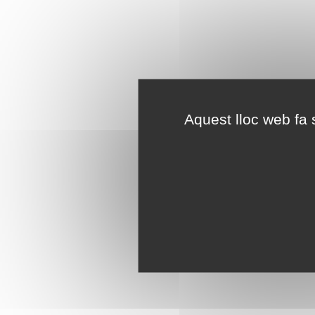
Aquest lloc web fa s