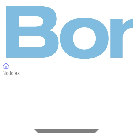
Panell de gestió de galetes
Notícies