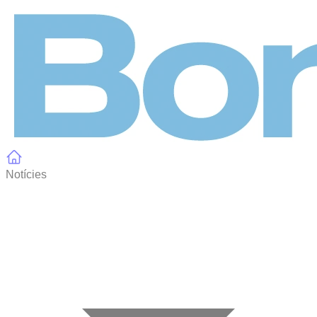
Panell de gestió de galetes
Notícies