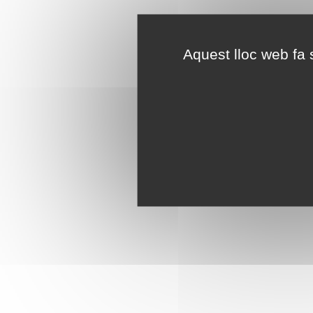
Aquest lloc web fa s