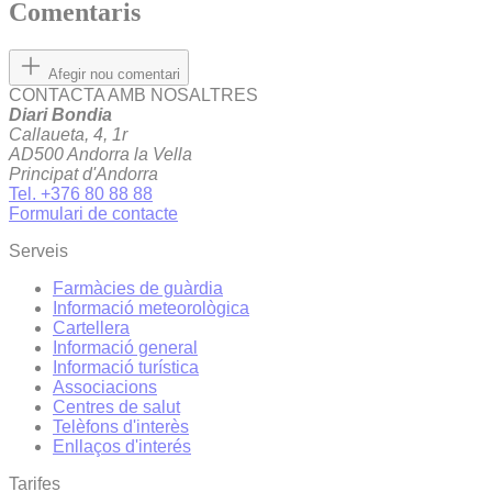
Comentaris
Afegir nou comentari
CONTACTA AMB NOSALTRES
Diari Bondia
Callaueta, 4, 1r
AD500 Andorra la Vella
Principat d'Andorra
Tel. +376 80 88 88
Formulari de contacte
Serveis
Farmàcies de guàrdia
Informació meteorològica
Cartellera
Informació general
Informació turística
Associacions
Centres de salut
Telèfons d'interès
Enllaços d'interés
Tarifes