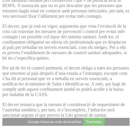
crisi sanitària causada pel coronavirus i que s’ha publicat avui al
BOPA. S’assenyala que no es pot descartar que les persones que
retornen hagin estat en contacte amb persones infectades, per tant, es
veu necessari fixar l’aïllament per evitar més contagis.
El decret, que ja està en vigor, argumenta que vista l’evolució de la
crisi cal extremar les mesures de prevenció i control per evitar més
contagis i un possible col·lapse del sistema sanitari. Amb tot, el
confinament obligatori no afecta els professionals que es desplacen
al país per treballar en serveis essencials, com els metges. Per a ells
es preveu l’establiment de mesures de control sanitari adequades, si
bé no s’especifica quines.
Per tal de fer el control pertinent, el decret obliga a totes les persones
que retornen al país després d’una estada a l’estranger, excepte com
s’ha dit al personal que ve a treballa en serveis essencials, a
notificar-ho al ministeri de Salut i identificar-se. A més, qui hagi de
complir amb aquest confinament també es podrà acollir a la baixa
per malaltia de la CASS.
El decret remarca que la mesura té consideració de requeriment de
l’autoritat sanitària i, per tant, si s’incompleix, l’infractor serà
sancionat segons el que preveu la Llei general de sanitat.
Permetre
Google Adsense està deshabilitat.