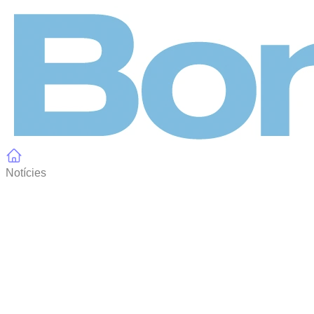
Panell de gestió de galetes
Notícies