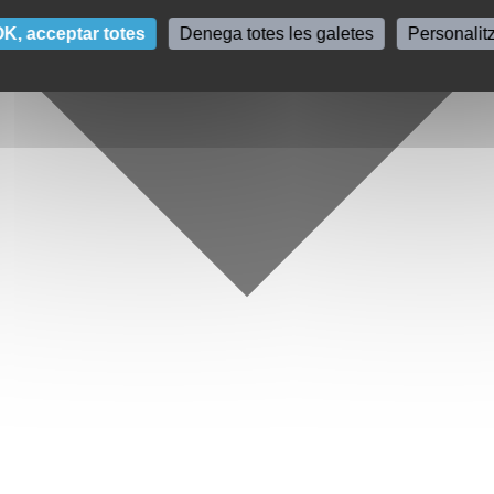
K, acceptar totes
Denega totes les galetes
Personalit