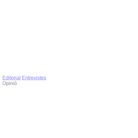
Editorial
Entrevistes
Opinió