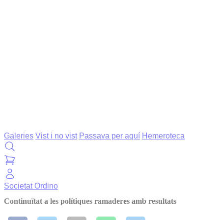
Galeries
Vist i no vist
Passava per aquí
Hemeroteca
Societat
Ordino
Continuïtat a les polítiques ramaderes amb resultats