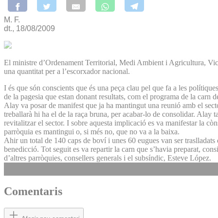
M. F.
dt., 18/08/2009
El ministre d’Ordenament Territorial, Medi Ambient i Agricultura, Vic
una quantitat per a l’escorxador nacional.
I és que són conscients que és una peça clau pel que fa a les polítique
de la pagesia que estan donant resultats, com el programa de la carn de
Alay va posar de manifest que ja ha mantingut una reunió amb el sector
treballarà hi ha el de la raça bruna, per acabar-lo de consolidar. Ala
revitalitzar el sector. I sobre aquesta implicació es va manifestar la
parròquia es mantingui o, si més no, que no va a la baixa.
Ahir un total de 140 caps de boví i unes 60 eugues van ser traslladats 
benedicció. Tot seguit es va repartir la carn que s’havia preparat, con
d’altres parròquies, consellers generals i el subsíndic, Esteve López.
Comentaris