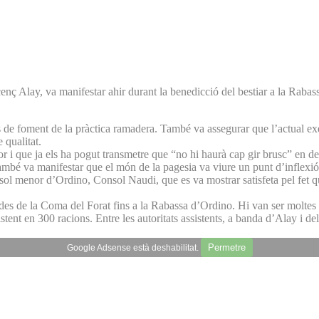
enç Alay, va manifestar ahir durant la benedicció del bestiar a la Rabas
s de foment de la pràctica ramadera. També va assegurar que l’actual exe
 qualitat.
 i que ja els ha pogut transmetre que “no hi haurà cap gir brusc” en det
y també va manifestar que el món de la pagesia va viure un punt d’inflexi
 cònsol menor d’Ordino, Consol Naudi, que es va mostrar satisfeta pel fet
des de la Coma del Forat fins a la Rabassa d’Ordino. Hi van ser moltes l
sistent en 300 racions. Entre les autoritats assistents, a banda d’Alay 
Permetre
Google Adsense està deshabilitat.