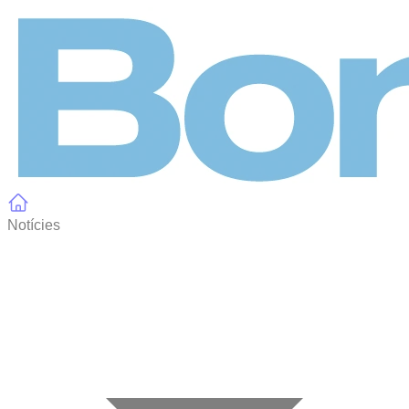
Panell de gestió de galetes
Notícies