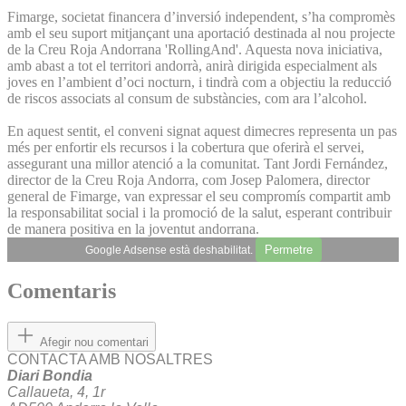
Fimarge, societat financera d’inversió independent, s’ha compromès
amb el seu suport mitjançant una aportació destinada al nou projecte
de la Creu Roja Andorrana 'RollingAnd'. Aquesta nova iniciativa,
amb abast a tot el territori andorrà, anirà dirigida especialment als
joves en l’ambient d’oci nocturn, i tindrà com a objectiu la reducció
de riscos associats al consum de substàncies, com ara l’alcohol.
En aquest sentit, el conveni signat aquest dimecres representa un pas
més per enfortir els recursos i la cobertura que oferirà el servei,
assegurant una millor atenció a la comunitat. Tant Jordi Fernández,
director de la Creu Roja Andorra, com Josep Palomera, director
general de Fimarge, van expressar el seu compromís compartit amb
la responsabilitat social i la promoció de la salut, esperant contribuir
de manera positiva en la joventut andorrana.
Permetre
Google Adsense està deshabilitat.
Comentaris
Afegir nou comentari
CONTACTA AMB NOSALTRES
Diari Bondia
Callaueta, 4, 1r