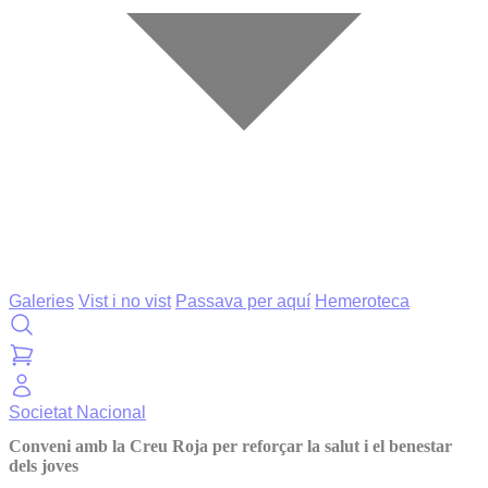
Galeries
Vist i no vist
Passava per aquí
Hemeroteca
Societat
Nacional
Conveni amb la Creu Roja per reforçar la salut i el benestar
dels joves