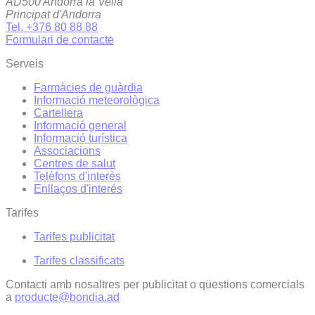
AD500 Andorra la Vella
Principat d'Andorra
Tel. +376 80 88 88
Formulari de contacte
Serveis
Farmàcies de guàrdia
Informació meteorològica
Cartellera
Informació general
Informació turística
Associacions
Centres de salut
Telèfons d'interès
Enllaços d'interés
Tarifes
Tarifes publicitat
Tarifes classificats
Contacti amb nosaltres per publicitat o qüestions comercials
a
producte@bondia.ad