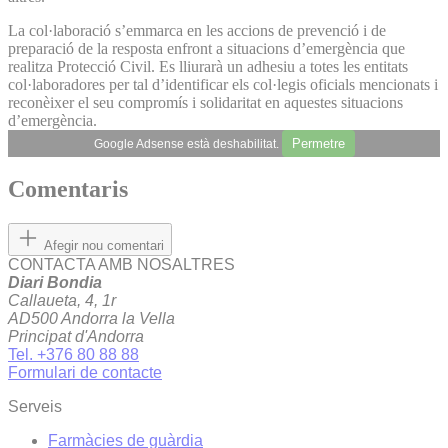
La col·laboració s’emmarca en les accions de prevenció i de
preparació de la resposta enfront a situacions d’emergència que
realitza Protecció Civil. Es lliurarà un adhesiu a totes les entitats
col·laboradores per tal d’identificar els col·legis oficials mencionats i
reconèixer el seu compromís i solidaritat en aquestes situacions
d’emergència.
Permetre
Google Adsense està deshabilitat.
Comentaris
Afegir nou comentari
CONTACTA AMB NOSALTRES
Diari Bondia
Callaueta, 4, 1r
AD500 Andorra la Vella
Principat d'Andorra
Tel. +376 80 88 88
Formulari de contacte
Serveis
Farmàcies de guàrdia