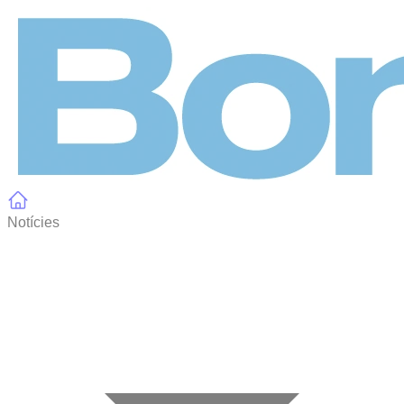
Panell de gestió de galetes
Notícies