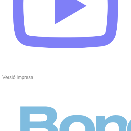
Versió impresa