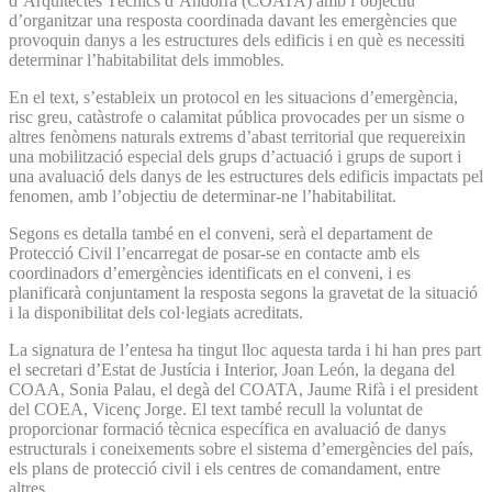
d’Arquitectes Tècnics d’Andorra (COATA) amb l’objectiu
d’organitzar una resposta coordinada davant les emergències que
provoquin danys a les estructures dels edificis i en què es necessiti
determinar l’habitabilitat dels immobles.
En el text, s’estableix un protocol en les situacions d’emergència,
risc greu, catàstrofe o calamitat pública provocades per un sisme o
altres fenòmens naturals extrems d’abast territorial que requereixin
una mobilització especial dels grups d’actuació i grups de suport i
una avaluació dels danys de les estructures dels edificis impactats pel
fenomen, amb l’objectiu de determinar-ne l’habitabilitat.
Segons es detalla també en el conveni, serà el departament de
Protecció Civil l’encarregat de posar-se en contacte amb els
coordinadors d’emergències identificats en el conveni, i es
planificarà conjuntament la resposta segons la gravetat de la situació
i la disponibilitat dels col·legiats acreditats.
La signatura de l’entesa ha tingut lloc aquesta tarda i hi han pres part
el secretari d’Estat de Justícia i Interior, Joan León, la degana del
COAA, Sonia Palau, el degà del COATA, Jaume Rifà i el president
del COEA, Vicenç Jorge. El text també recull la voluntat de
proporcionar formació tècnica específica en avaluació de danys
estructurals i coneixements sobre el sistema d’emergències del país,
els plans de protecció civil i els centres de comandament, entre
altres.