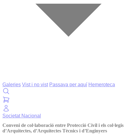
Galeries
Vist i no vist
Passava per aquí
Hemeroteca
Societat
Nacional
Conveni de col·laboració entre Protecció Civil i els col·legis
d’Arquitectes, d’Arquitectes Tècnics i d’Enginyers