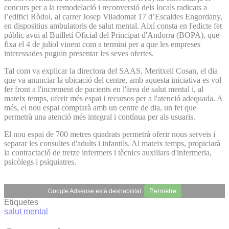
concurs per a la remodelació i reconversió dels locals radicats a
l’edifici Ròdol, al carrer Josep Viladomat 17 d’Escaldes Engordany,
en dispositius ambulatoris de salut mental. Així consta en l'edicte fet
públic avui al Butlletí Oficial del Principat d'Andorra (BOPA), que
fixa el 4 de juliol vinent com a termini per a que les empreses
interessades puguin presentar les seves ofertes.
Tal com va explicar la directora del SAAS, Meritxell Cosan, el dia
que va anunciar la ubicació del centre, amb aquesta iniciativa es vol
fer front a l'increment de pacients en l'àrea de salut mental i, al
mateix temps, oferir més espai i recursos per a l'atenció adequada. A
més, el nou espai comptarà amb un centre de dia, un fet que
permetrà una atenció més integral i contínua per als usuaris.
El nou espai de 700 metres quadrats permetrà oferir nous serveis i
separar les consultes d'adults i infantils. Al mateix temps, propiciarà
la contractació de tretze infermers i tècnics auxiliars d'infermeria,
psicòlegs i psiquiatres.
Permetre
Google Adsense està deshabilitat.
Etiquetes
salut mental