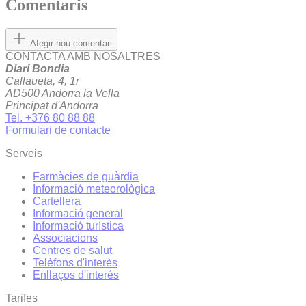
Comentaris
Afegir nou comentari
CONTACTA AMB NOSALTRES
Diari Bondia
Callaueta, 4, 1r
AD500 Andorra la Vella
Principat d'Andorra
Tel. +376 80 88 88
Formulari de contacte
Serveis
Farmàcies de guàrdia
Informació meteorològica
Cartellera
Informació general
Informació turística
Associacions
Centres de salut
Telèfons d'interès
Enllaços d'interés
Tarifes