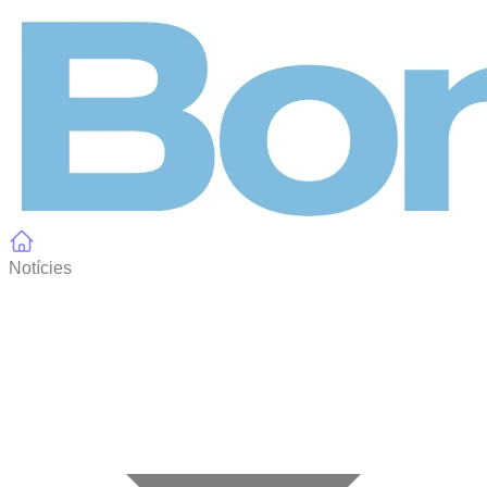
Panell de gestió de galetes
Notícies