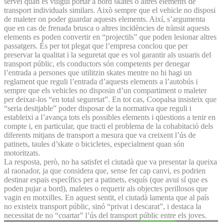
servei quan es vulgui portar a bord skates o altres elements de
transport individuals similars. Això sempre que el vehicle no disposi
de maleter on poder guardar aquests elements. Així, s’argumenta
que en cas de frenada brusca o altres incidències de trànsit aquests
elements es poden convertir en “projectils” que poden lesionar altres
passatgers. És per tot plegat que l’empresa conclou que per
preservar la qualitat i la seguretat que es vol garantir als usuaris del
transport públic, els conductors són competents per denegar
l’entrada a persones que utilitzin skates mentre no hi hagi un
reglament que reguli l’entrada d’aquests elements a l’autobús i
sempre que els vehicles no disposin d’un compartiment o maleter
per deixar-los “en total seguretat”. En tot cas, Coopalsa insisteix que
“seria desitjable” poder disposar de la normativa que reguli i
estableixi a l’avança tots els possibles elements i qüestions a tenir en
compte i, en particular, que tracti el problema de la cohabitació dels
diferents mitjans de transport a mesura que va creixent l’ús de
patinets, taules d’skate o bicicletes, especialment quan són
motoritzats.
La resposta, però, no ha satisfet el ciutadà que va presentar la queixa
al raonador, ja que considera que, sense fer cap canvi, es podrien
destinar espais específics per a patinets, esquís (que avui sí que es
poden pujar a bord), maletes o requerir als objectes perillosos que
vagin en motxilles. En aquest sentit, el ciutadà lamenta que al país
no existeix transport públic, sinó “privat i descarat”, i destaca la
necessitat de no “coartar” l’ús del transport públic entre els joves.