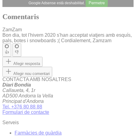
Permetre
Google Adsense està deshabilitat.
Comentaris
ZamZam
Bon dia, tot l'hivern 2020 s'han acceptat viatjers amb esquís,
pals, botes i snowboards ;( Cordialement, Zamzam
👍
👎
Afegir resposta
Afegir nou comentari
CONTACTA AMB NOSALTRES
Diari Bondia
Callaueta, 4, 1r
AD500 Andorra la Vella
Principat d'Andorra
Tel. +376 80 88 88
Formulari de contacte
Serveis
Farmàcies de guàrdia