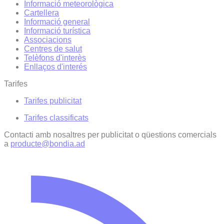
Informació meteorològica
Cartellera
Informació general
Informació turística
Associacions
Centres de salut
Telèfons d'interès
Enllaços d'interés
Tarifes
Tarifes publicitat
Tarifes classificats
Contacti amb nosaltres per publicitat o qüestions comercials
a
producte@bondia.ad