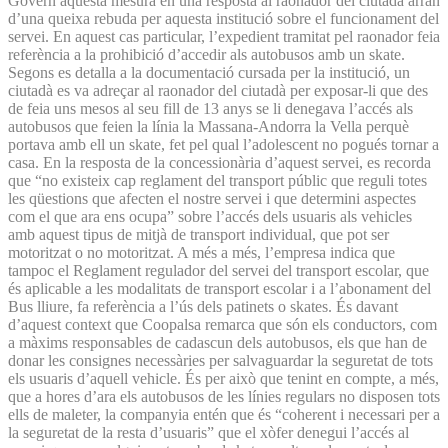
Govern aquesta mesura en una resposta al raonador del ciutadà arran
d’una queixa rebuda per aquesta institució sobre el funcionament del
servei. En aquest cas particular, l’expedient tramitat pel raonador feia
referència a la prohibició d’accedir als autobusos amb un skate.
Segons es detalla a la documentació cursada per la institució, un
ciutadà es va adreçar al raonador del ciutadà per exposar-li que des
de feia uns mesos al seu fill de 13 anys se li denegava l’accés als
autobusos que feien la línia la Massana-Andorra la Vella perquè
portava amb ell un skate, fet pel qual l’adolescent no pogués tornar a
casa. En la resposta de la concessionària d’aquest servei, es recorda
que “no existeix cap reglament del transport públic que reguli totes
les qüestions que afecten el nostre servei i que determini aspectes
com el que ara ens ocupa” sobre l’accés dels usuaris als vehicles
amb aquest tipus de mitjà de transport individual, que pot ser
motoritzat o no motoritzat. A més a més, l’empresa indica que
tampoc el Reglament regulador del servei del transport escolar, que
és aplicable a les modalitats de transport escolar i a l’abonament del
Bus lliure, fa referència a l’ús dels patinets o skates. És davant
d’aquest context que Coopalsa remarca que són els conductors, com
a màxims responsables de cadascun dels autobusos, els que han de
donar les consignes necessàries per salvaguardar la seguretat de tots
els usuaris d’aquell vehicle. És per això que tenint en compte, a més,
que a hores d’ara els autobusos de les línies regulars no disposen tots
ells de maleter, la companyia entén que és “coherent i necessari per a
la seguretat de la resta d’usuaris” que el xòfer denegui l’accés al