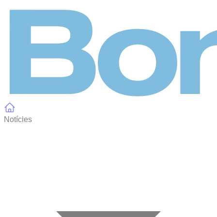
Panell de gestió de galetes
Notícies