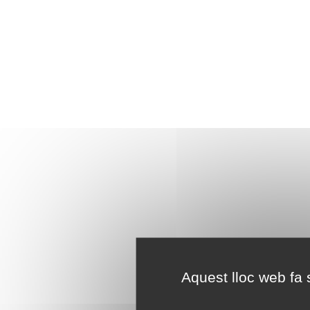
Aquest lloc web fa s