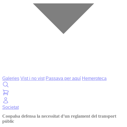
Galeries
Vist i no vist
Passava per aquí
Hemeroteca
Societat
Coopalsa defensa la necessitat d’un reglament del transport
públic