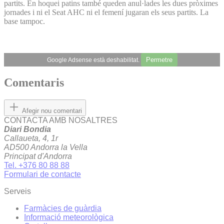
partits. En hoquei patins també queden anul·lades les dues pròximes
jornades i ni el Seat AHC ni el femení jugaran els seus partits. La
base tampoc.
Permetre
Google Adsense està deshabilitat.
Comentaris
Afegir nou comentari
CONTACTA AMB NOSALTRES
Diari Bondia
Callaueta, 4, 1r
AD500 Andorra la Vella
Principat d'Andorra
Tel. +376 80 88 88
Formulari de contacte
Serveis
Farmàcies de guàrdia
Informació meteorològica