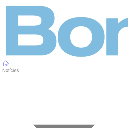
Panell de gestió de galetes
Notícies