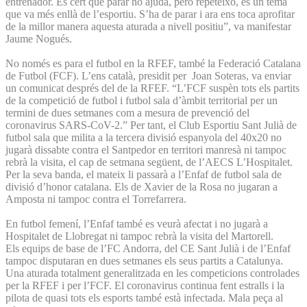
entrenador. És cert que parar no ajuda, però repeteixo, és un tema
que va més enllà de l’esportiu. S’ha de parar i ara ens toca aprofitar
de la millor manera aquesta aturada a nivell positiu”, va manifestar
Jaume Nogués.
No només es para el futbol en la RFEF, també la Federació Catalana
de Futbol (FCF). L’ens català, presidit per Joan Soteras, va enviar
un comunicat després del de la RFEF. “L’FCF suspèn tots els partits
de la competició de futbol i futbol sala d’àmbit territorial per un
termini de dues setmanes com a mesura de prevenció del
coronavirus SARS-CoV-2.” Per tant, el Club Esportiu Sant Julià de
futbol sala que milita a la tercera divisió espanyola del 40x20 no
jugarà dissabte contra el Santpedor en territori manresà ni tampoc
rebrà la visita, el cap de setmana següent, de l’AECS L’Hospitalet.
Per la seva banda, el mateix li passarà a l’Enfaf de futbol sala de
divisió d’honor catalana. Els de Xavier de la Rosa no jugaran a
Amposta ni tampoc contra el Torrefarrera.
En futbol femení, l’Enfaf també es veurà afectat i no jugarà a
Hospitalet de Llobregat ni tampoc rebrà la visita del Martorell.
Els equips de base de l’FC Andorra, del CE Sant Julià i de l’Enfaf
tampoc disputaran en dues setmanes els seus partits a Catalunya.
Una aturada totalment generalitzada en les competicions controlades
per la RFEF i per l’FCF. El coronavirus continua fent estralls i la
pilota de quasi tots els esports també està infectada. Mala peça al