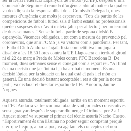
ser la Reial Federació Espanyola de Futbol (RFEF), després d’una
Comissió de Seguiment reunida d’urgència ahir al matí en la qual es
va decidir, sota la responsabilitat de la Comissió Delegada, unes
mesures d’urgència que molts ja esperaven. “Tots els partits de les
competicions de futbol i futbol sala d’àmbit estatal no professionals
queden suspeses des d’avui mateix [ahir per al lector] per un termini
de dues setmanes.” Sense futbol a partir de segona divisió B
espanyola. Vacances obligades, i tot com a mesura de prevenció pel
coronavirus, que ahir l’OMS ja va valorar com a pandèmia. Per tant,
el Futbol Club Andorra s’agafa festa competititiva i no jugarà
dissabte a les 16.30 hores contra la UE Llagostera en territori gironí
ni el 22 de març a Prada de Moles contra l’FC Barcelona B. De
moment, dues setmanes sense el conegut com a esport rei. “Al final
és una decisió que ja s’intuïa i ja ha arribat el moment. És una
decisió lògica per la situació en la qual està el país i el món en
general. És una decisió bastant acceptable i res a dir per la nostra
part”, va declarar el director esportiu de l’FC Andorra, Jaume
Nogués.
Aquesta aturada, totalment obligada, arriba en un moment esportiu
on l’FC Andorra va trencar una ratxa de vuit jornades consecutives
sense guanyar després de superar diumenge l’Orihuela per 2 a 1.
Aquest triomf va suposar el primer del tècnic asturià Nacho Castro.
“Esportivament és una llàstima no poder seguir competint perquè
crec que l’equip, a poc a poc, va agafant els conceptes del nou