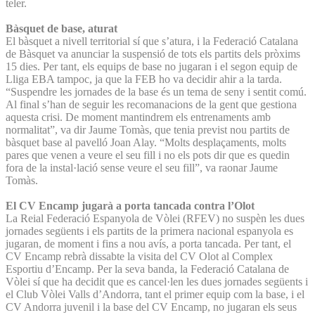
teler.
Bàsquet de base, aturat
El bàsquet a nivell territorial sí que s’atura, i la Federació Catalana
de Bàsquet va anunciar la suspensió de tots els partits dels pròxims
15 dies. Per tant, els equips de base no jugaran i el segon equip de
Lliga EBA tampoc, ja que la FEB ho va decidir ahir a la tarda.
“Suspendre les jornades de la base és un tema de seny i sentit comú.
Al final s’han de seguir les recomanacions de la gent que gestiona
aquesta crisi. De moment mantindrem els entrenaments amb
normalitat”, va dir Jaume Tomàs, que tenia previst nou partits de
bàsquet base al pavelló Joan Alay. “Molts desplaçaments, molts
pares que venen a veure el seu fill i no els pots dir que es quedin
fora de la instal·lació sense veure el seu fill”, va raonar Jaume
Tomàs.
El CV Encamp jugarà a porta tancada contra l’Olot
La Reial Federació Espanyola de Vòlei (RFEV) no suspèn les dues
jornades següents i els partits de la primera nacional espanyola es
jugaran, de moment i fins a nou avís, a porta tancada. Per tant, el
CV Encamp rebrà dissabte la visita del CV Olot al Complex
Esportiu d’Encamp. Per la seva banda, la Federació Catalana de
Vòlei sí que ha decidit que es cancel·len les dues jornades següents i
el Club Vòlei Valls d’Andorra, tant el primer equip com la base, i el
CV Andorra juvenil i la base del CV Encamp, no jugaran els seus