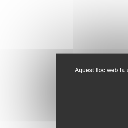
Aquest lloc web fa s