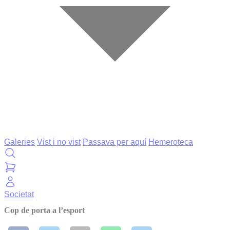
Galeries
Vist i no vist
Passava per aquí
Hemeroteca
Societat
Cop de porta a l’esport