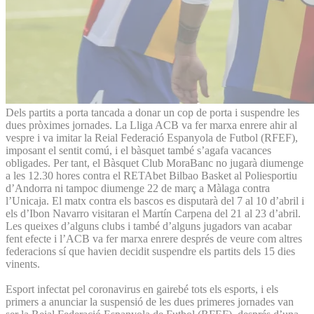
Dels partits a porta tancada a donar un cop de porta i suspendre les
dues pròximes jornades. La Lliga ACB va fer marxa enrere ahir al
vespre i va imitar la Reial Federació Espanyola de Futbol (RFEF),
imposant el sentit comú, i el bàsquet també s’agafa vacances
obligades. Per tant, el Bàsquet Club MoraBanc no jugarà diumenge
a les 12.30 hores contra el RETAbet Bilbao Basket al Poliesportiu
d’Andorra ni tampoc diumenge 22 de març a Màlaga contra
l’Unicaja. El matx contra els bascos es disputarà del 7 al 10 d’abril i
els d’Ibon Navarro visitaran el Martín Carpena del 21 al 23 d’abril.
Les queixes d’alguns clubs i també d’alguns jugadors van acabar
fent efecte i l’ACB va fer marxa enrere després de veure com altres
federacions sí que havien decidit suspendre els partits dels 15 dies
vinents.
Esport infectat pel coronavirus en gairebé tots els esports, i els
primers a anunciar la suspensió de les dues primeres jornades van