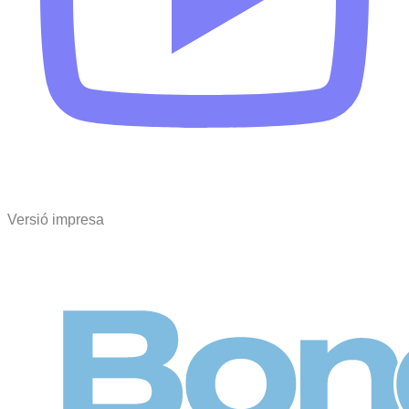
Versió impresa