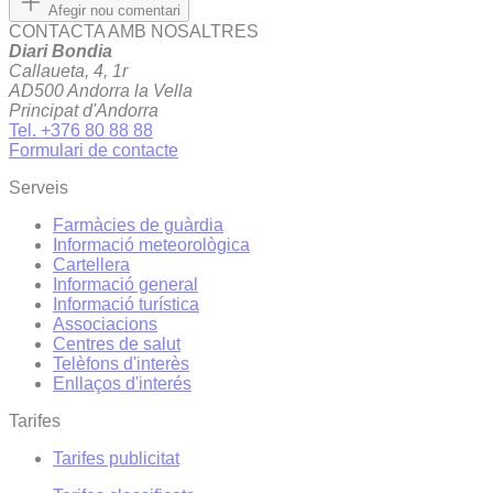
Afegir nou comentari
CONTACTA AMB NOSALTRES
Diari Bondia
Callaueta, 4, 1r
AD500 Andorra la Vella
Principat d'Andorra
Tel. +376 80 88 88
Formulari de contacte
Serveis
Farmàcies de guàrdia
Informació meteorològica
Cartellera
Informació general
Informació turística
Associacions
Centres de salut
Telèfons d'interès
Enllaços d'interés
Tarifes
Tarifes publicitat