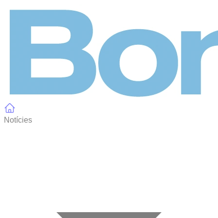
Panell de gestió de galetes
Notícies