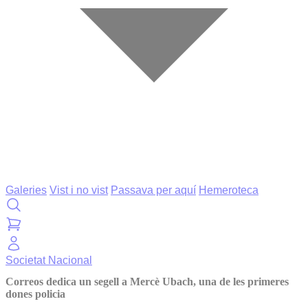
Galeries
Vist i no vist
Passava per aquí
Hemeroteca
Societat
Nacional
Correos dedica un segell a Mercè Ubach, una de les primeres
dones policia