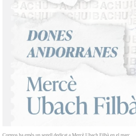
Correos ha emès un segell dedicat a Mercè Ubach Filbà en el marc