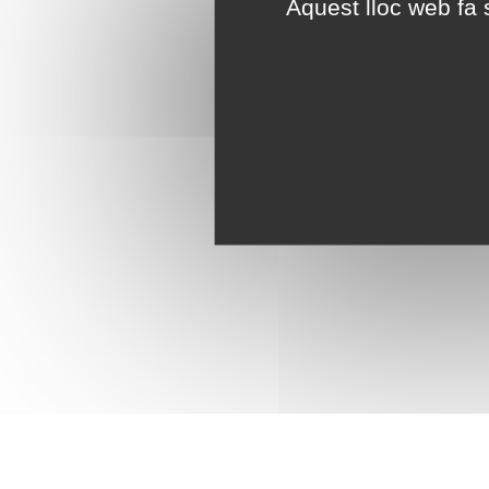
Aquest lloc web fa s