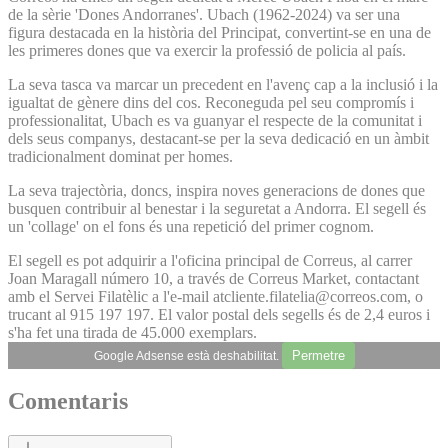
de la sèrie 'Dones Andorranes'. Ubach (1962-2024) va ser una
figura destacada en la història del Principat, convertint-se en una de
les primeres dones que va exercir la professió de policia al país.
La seva tasca va marcar un precedent en l'avenç cap a la inclusió i la
igualtat de gènere dins del cos. Reconeguda pel seu compromís i
professionalitat, Ubach es va guanyar el respecte de la comunitat i
dels seus companys, destacant-se per la seva dedicació en un àmbit
tradicionalment dominat per homes.
La seva trajectòria, doncs, inspira noves generacions de dones que
busquen contribuir al benestar i la seguretat a Andorra. El segell és
un 'collage' on el fons és una repetició del primer cognom.
El segell es pot adquirir a l'oficina principal de Correus, al carrer
Joan Maragall número 10, a través de Correus Market, contactant
amb el Servei Filatèlic a l'e-mail atcliente.filatelia@correos.com, o
trucant al 915 197 197. El valor postal dels segells és de 2,4 euros i
s'ha fet una tirada de 45.000 exemplars.
Permetre
Google Adsense està deshabilitat.
Comentaris