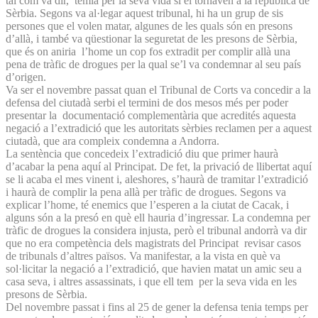
tal com va dir, temia per la seva vida si el tornaven a la república de
Sèrbia. Segons va al·legar aquest tribunal, hi ha un grup de sis
persones que el volen matar, algunes de les quals són en presons
d’allà, i també va qüestionar la seguretat de les presons de Sèrbia,
que és on aniria l’home un cop fos extradit per complir allà una
pena de tràfic de drogues per la qual se’l va condemnar al seu país
d’origen.
Va ser el novembre passat quan el Tribunal de Corts va concedir a la
defensa del ciutadà serbi el termini de dos mesos més per poder
presentar la documentació complementària que acredités aquesta
negació a l’extradició que les autoritats sèrbies reclamen per a aquest
ciutadà, que ara compleix condemna a Andorra.
La sentència que concedeix l’extradició diu que primer haurà
d’acabar la pena aquí al Principat. De fet, la privació de llibertat aquí
se li acaba el mes vinent i, aleshores, s’haurà de tramitar l’extradició
i haurà de complir la pena allà per tràfic de drogues. Segons va
explicar l’home, té enemics que l’esperen a la ciutat de Cacak, i
alguns són a la presó en què ell hauria d’ingressar. La condemna per
tràfic de drogues la considera injusta, però el tribunal andorrà va dir
que no era competència dels magistrats del Principat revisar casos
de tribunals d’altres països. Va manifestar, a la vista en què va
sol·licitar la negació a l’extradició, que havien matat un amic seu a
casa seva, i altres assassinats, i que ell tem per la seva vida en les
presons de Sèrbia.
Del novembre passat i fins al 25 de gener la defensa tenia temps per