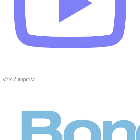
Versió impresa