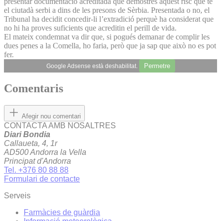
presentar documentació acreditada que demostrés aquest risc que té
el ciutadà serbi a dins de les presons de Sèrbia. Presentada o no, el
Tribunal ha decidit concedir-li l’extradició perquè ha considerat que
no hi ha proves suficients que acreditin el perill de vida.
El mateix condemnat va dir que, si pogués demanar de complir les
dues penes a la Comella, ho faria, però que ja sap que això no es pot
fer.
Permetre
Google Adsense està deshabilitat.
Comentaris
Afegir nou comentari
CONTACTA AMB NOSALTRES
Diari Bondia
Callaueta, 4, 1r
AD500 Andorra la Vella
Principat d'Andorra
Tel. +376 80 88 88
Formulari de contacte
Serveis
Farmàcies de guàrdia