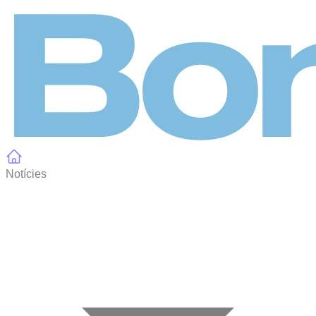
Panell de gestió de galetes
Notícies