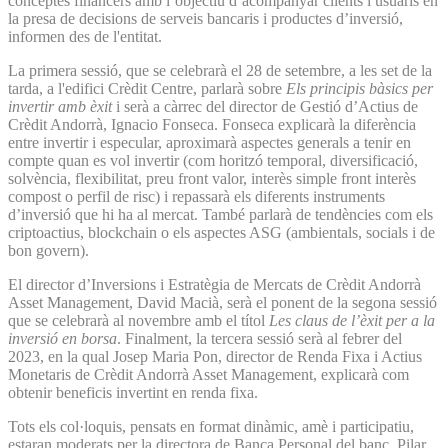
conceptes financers amb l’objectiu d’acompanyar clients i usuaris en
la presa de decisions de serveis bancaris i productes d’inversió,
informen des de l'entitat.
La primera sessió, que se celebrarà el 28 de setembre, a les set de la
tarda, a l'edifici Crèdit Centre, parlarà sobre
Els principis bàsics per
invertir amb èxit
i serà a càrrec del director de Gestió d’Actius de
Crèdit Andorrà, Ignacio Fonseca. Fonseca explicarà la diferència
entre invertir i especular, aproximarà aspectes generals a tenir en
compte quan es vol invertir (com horitzó temporal, diversificació,
solvència, flexibilitat, preu front valor, interès simple front interès
compost o perfil de risc) i repassarà els diferents instruments
d’inversió que hi ha al mercat. També parlarà de tendències com els
criptoactius, blockchain o els aspectes ASG (ambientals, socials i de
bon govern).
El director d’Inversions i Estratègia de Mercats de Crèdit Andorrà
Asset Management, David Macià, serà el ponent de la segona sessió
que se celebrarà al novembre amb el títol
Les claus de l’èxit per a la
inversió en borsa
. Finalment, la tercera sessió serà al febrer del
2023, en la qual Josep Maria Pon, director de Renda Fixa i Actius
Monetaris de Crèdit Andorrà Asset Management, explicarà com
obtenir beneficis invertint en renda fixa.
Tots els col·loquis, pensats en format dinàmic, amè i participatiu,
estaran moderats per la directora de Banca Personal del banc, Pilar