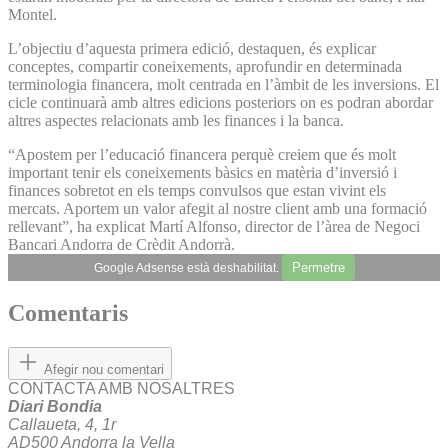
Montel.
L’objectiu d’aquesta primera edició, destaquen, és explicar
conceptes, compartir coneixements, aprofundir en determinada
terminologia financera, molt centrada en l’àmbit de les inversions. El
cicle continuarà amb altres edicions posteriors on es podran abordar
altres aspectes relacionats amb les finances i la banca.
“Apostem per l’educació financera perquè creiem que és molt
important tenir els coneixements bàsics en matèria d’inversió i
finances sobretot en els temps convulsos que estan vivint els
mercats. Aportem un valor afegit al nostre client amb una formació
rellevant”, ha explicat Martí Alfonso, director de l’àrea de Negoci
Bancari Andorra de Crèdit Andorrà.
Permetre
Google Adsense està deshabilitat.
Comentaris
Afegir nou comentari
CONTACTA AMB NOSALTRES
Diari Bondia
Callaueta, 4, 1r
AD500 Andorra la Vella