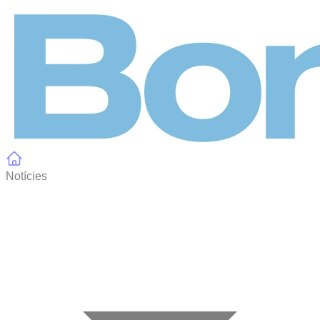
Panell de gestió de galetes
Notícies