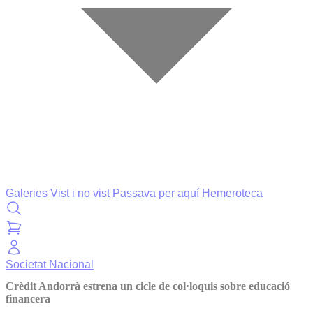
Galeries
Vist i no vist
Passava per aquí
Hemeroteca
Societat
Nacional
Crèdit Andorrà estrena un cicle de col·loquis sobre educació
financera