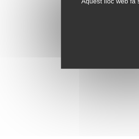
Aquest lloc web fa s