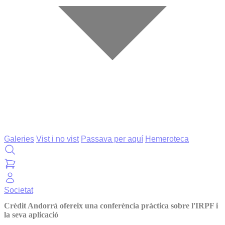
Galeries
Vist i no vist
Passava per aquí
Hemeroteca
Societat
Crèdit Andorrà ofereix una conferència pràctica sobre l'IRPF i
la seva aplicació