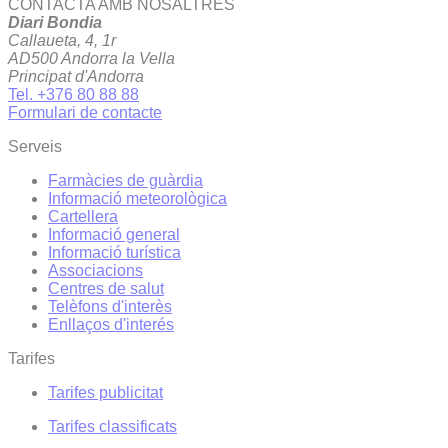
CONTACTA AMB NOSALTRES
Diari Bondia
Callaueta, 4, 1r
AD500 Andorra la Vella
Principat d'Andorra
Tel. +376 80 88 88
Formulari de contacte
Serveis
Farmàcies de guàrdia
Informació meteorològica
Cartellera
Informació general
Informació turística
Associacions
Centres de salut
Telèfons d'interès
Enllaços d'interés
Tarifes
Tarifes publicitat
Tarifes classificats