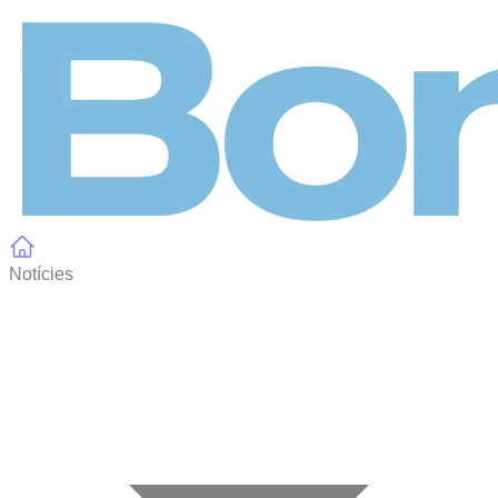
Panell de gestió de galetes
Notícies