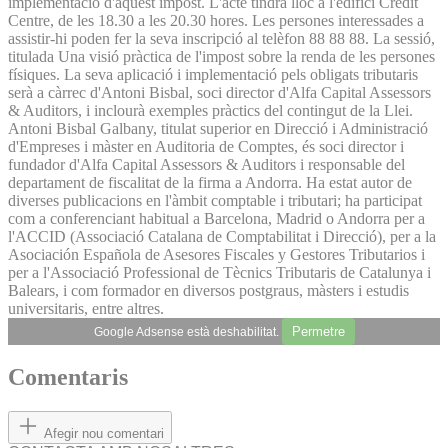
implementació d'aquest impost. L'acte tindrà lloc a l'edifici Crèdit
Centre, de les 18.30 a les 20.30 hores. Les persones interessades a
assistir-hi poden fer la seva inscripció al telèfon 88 88 88. La sessió,
titulada Una visió pràctica de l'impost sobre la renda de les persones
físiques. La seva aplicació i implementació pels obligats tributaris
serà a càrrec d'Antoni Bisbal, soci director d'Alfa Capital Assessors
& Auditors, i inclourà exemples pràctics del contingut de la Llei.
Antoni Bisbal Galbany, titulat superior en Direcció i Administració
d'Empreses i màster en Auditoria de Comptes, és soci director i
fundador d'Alfa Capital Assessors & Auditors i responsable del
departament de fiscalitat de la firma a Andorra. Ha estat autor de
diverses publicacions en l'àmbit comptable i tributari; ha participat
com a conferenciant habitual a Barcelona, Madrid o Andorra per a
l'ACCID (Associació Catalana de Comptabilitat i Direcció), per a la
Asociación Española de Asesores Fiscales y Gestores Tributarios i
per a l'Associació Professional de Tècnics Tributaris de Catalunya i
Balears, i com formador en diversos postgraus, màsters i estudis
universitaris, entre altres.
Permetre
Google Adsense està deshabilitat.
Comentaris
Afegir nou comentari