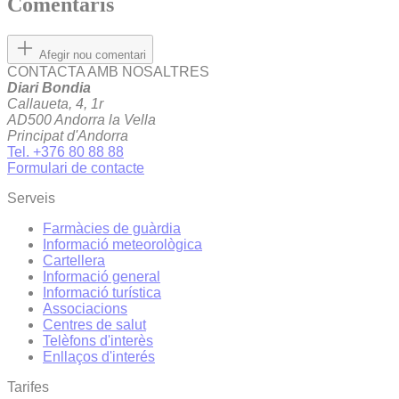
Comentaris
Afegir nou comentari
CONTACTA AMB NOSALTRES
Diari Bondia
Callaueta, 4, 1r
AD500 Andorra la Vella
Principat d'Andorra
Tel. +376 80 88 88
Formulari de contacte
Serveis
Farmàcies de guàrdia
Informació meteorològica
Cartellera
Informació general
Informació turística
Associacions
Centres de salut
Telèfons d'interès
Enllaços d'interés
Tarifes