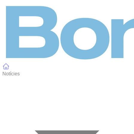
Panell de gestió de galetes
Notícies