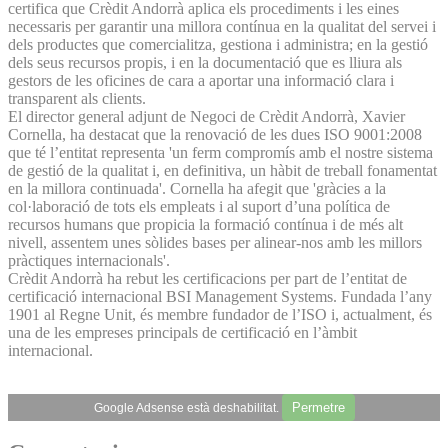
certifica que Crèdit Andorrà aplica els procediments i les eines
necessaris per garantir una millora contínua en la qualitat del servei i
dels productes que comercialitza, gestiona i administra; en la gestió
dels seus recursos propis, i en la documentació que es lliura als
gestors de les oficines de cara a aportar una informació clara i
transparent als clients.
El director general adjunt de Negoci de Crèdit Andorrà, Xavier
Cornella, ha destacat que la renovació de les dues ISO 9001:2008
que té l’entitat representa 'un ferm compromís amb el nostre sistema
de gestió de la qualitat i, en definitiva, un hàbit de treball fonamentat
en la millora continuada'. Cornella ha afegit que 'gràcies a la
col·laboració de tots els empleats i al suport d’una política de
recursos humans que propicia la formació contínua i de més alt
nivell, assentem unes sòlides bases per alinear-nos amb les millors
pràctiques internacionals'.
Crèdit Andorrà ha rebut les certificacions per part de l’entitat de
certificació internacional BSI Management Systems. Fundada l’any
1901 al Regne Unit, és membre fundador de l’ISO i, actualment, és
una de les empreses principals de certificació en l’àmbit
internacional.
Permetre
Google Adsense està deshabilitat.