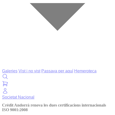
Galeries
Vist i no vist
Passava per aquí
Hemeroteca
Societat
Nacional
Crèdit Andorrà renova les dues certificacions internacionals
ISO 9001:2008