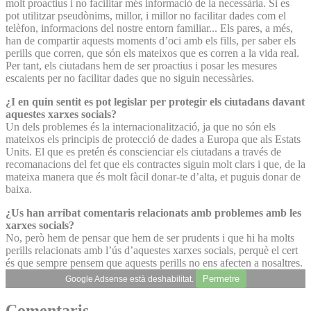
molt proactius i no facilitar més informació de la necessària. Si es
pot utilitzar pseudònims, millor, i millor no facilitar dades com el
telèfon, informacions del nostre entorn familiar... Els pares, a més,
han de compartir aquests moments d’oci amb els fills, per saber els
perills que corren, que són els mateixos que es corren a la vida real.
Per tant, els ciutadans hem de ser proactius i posar les mesures
escaients per no facilitar dades que no siguin necessàries.
¿I en quin sentit es pot legislar per protegir els ciutadans davant
aquestes xarxes socials?
Un dels problemes és la internacionalització, ja que no són els
mateixos els principis de protecció de dades a Europa que als Estats
Units. El que es pretén és conscienciar els ciutadans a través de
recomanacions del fet que els contractes siguin molt clars i que, de la
mateixa manera que és molt fàcil donar-te d’alta, et puguis donar de
baixa.
¿Us han arribat comentaris relacionats amb problemes amb les
xarxes socials?
No, però hem de pensar que hem de ser prudents i que hi ha molts
perills relacionats amb l’ús d’aquestes xarxes socials, perquè el cert
és que sempre pensem que aquests perills no ens afecten a nosaltres.
Permetre
Google Adsense està deshabilitat.
Comentaris