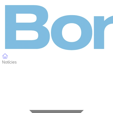
Panell de gestió de galetes
Notícies