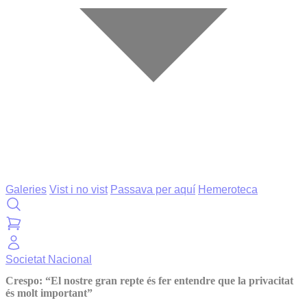
Galeries
Vist i no vist
Passava per aquí
Hemeroteca
Societat
Nacional
Crespo: “El nostre gran repte és fer entendre que la privacitat
és molt important”