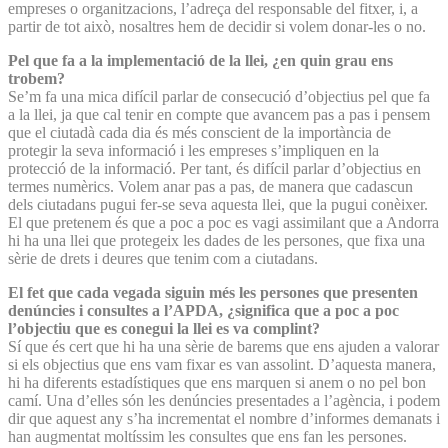
empreses o organitzacions, l’adreça del responsable del fitxer, i, a
partir de tot això, nosaltres hem de decidir si volem donar-les o no.
Pel que fa a la implementació de la llei, ¿en quin grau ens
trobem?
Se’m fa una mica difícil parlar de consecució d’objectius pel que fa
a la llei, ja que cal tenir en compte que avancem pas a pas i pensem
que el ciutadà cada dia és més conscient de la importància de
protegir la seva informació i les empreses s’impliquen en la
protecció de la informació. Per tant, és difícil parlar d’objectius en
termes numèrics. Volem anar pas a pas, de manera que cadascun
dels ciutadans pugui fer-se seva aquesta llei, que la pugui conèixer.
El que pretenem és que a poc a poc es vagi assimilant que a Andorra
hi ha una llei que protegeix les dades de les persones, que fixa una
sèrie de drets i deures que tenim com a ciutadans.
El fet que cada vegada siguin més les persones que presenten
denúncies i consultes a l’APDA, ¿significa que a poc a poc
l’objectiu que es conegui la llei es va complint?
Sí que és cert que hi ha una sèrie de barems que ens ajuden a valorar
si els objectius que ens vam fixar es van assolint. D’aquesta manera,
hi ha diferents estadístiques que ens marquen si anem o no pel bon
camí. Una d’elles són les denúncies presentades a l’agència, i podem
dir que aquest any s’ha incrementat el nombre d’informes demanats i
han augmentat moltíssim les consultes que ens fan les persones.