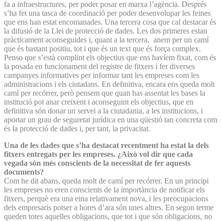
fa a infraestructures, per poder posar en marxa l’agència. Després
s’ha fet una tasca de coordinació per poder desenvolupar les feines
que ens han estat encomanades. Una tercera cosa que cal destacar és
la difusió de la Llei de protecció de dades. Les dos primeres estan
pràcticament aconseguides i, quant a la tercera, anem per un camí
que és bastant positiu, tot i que és un text que és força complex.
Penso que s’està complint els objectius que ens havíem fixat, com és
la posada en funcionament del registre de fitxers i fer diverses
campanyes informatives per informar tant les empreses com les
administracions i els ciutadans. En definitiva, encara ens queda molt
camí per recórrer, però pensem que quan has assentat les bases la
institució pot anar creixent i aconseguint els objectius, que en
definitiva són donar un servei a la ciutadania, a les institucions, i
aportar un grau de seguretat jurídica en una qüestió tan concreta com
és la protecció de dades i, per tant, la privacitat.
Una de les dades que s’ha destacat recentment ha estat la dels
fitxers entregats per les empreses. ¿Això vol dir que cada
vegada són més conscients de la necessitat de fer aquests
documents?
Com he dit abans, queda molt de camí per recórrer. En un principi
les empreses no eren conscients de la importància de notificar els
fitxers, perquè era una eina relativament nova, i les preocupacions
dels empresaris potser a hores d’ara són unes altres. En segon terme
queden totes aquelles obligacions, que tot i que són obligacions, no