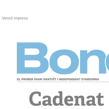
Versió impresa