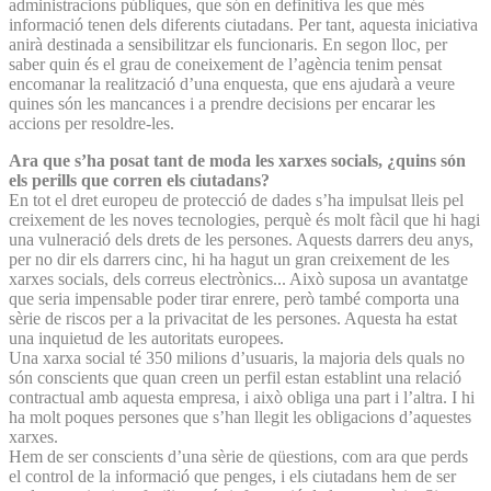
administracions públiques, que són en definitiva les que més
informació tenen dels diferents ciutadans. Per tant, aquesta iniciativa
anirà destinada a sensibilitzar els funcionaris. En segon lloc, per
saber quin és el grau de coneixement de l’agència tenim pensat
encomanar la realització d’una enquesta, que ens ajudarà a veure
quines són les mancances i a prendre decisions per encarar les
accions per resoldre-les.
Ara que s’ha posat tant de moda les xarxes socials, ¿quins són
els perills que corren els ciutadans?
En tot el dret europeu de protecció de dades s’ha impulsat lleis pel
creixement de les noves tecnologies, perquè és molt fàcil que hi hagi
una vulneració dels drets de les persones. Aquests darrers deu anys,
per no dir els darrers cinc, hi ha hagut un gran creixement de les
xarxes socials, dels correus electrònics... Això suposa un avantatge
que seria impensable poder tirar enrere, però també comporta una
sèrie de riscos per a la privacitat de les persones. Aquesta ha estat
una inquietud de les autoritats europees.
Una xarxa social té 350 milions d’usuaris, la majoria dels quals no
són conscients que quan creen un perfil estan establint una relació
contractual amb aquesta empresa, i això obliga una part i l’altra. I hi
ha molt poques persones que s’han llegit les obligacions d’aquestes
xarxes.
Hem de ser conscients d’una sèrie de qüestions, com ara que perds
el control de la informació que penges, i els ciutadans hem de ser