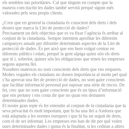
els semblen tan prioritàries. Cal que tinguin en compte que la
manera com tractin les dades també servirà perquè siguin més
valorades pels seus propis clients.
¿Creu que en general la ciutadania és conscient dels drets i dels
deures que marca la Llei de protecció de dades?
Precisament un dels objectius que es va fixar l’agència és arribar al
conjunt de la ciutadania. Sempre intentem aprofitar les diferents
campanyes anuals per difondre determinats aspectes de la Llei de
protecció de dades. És per això que ens hem volgut centrar en
diferents públics i edats, perquè la gent sàpiga quins són els drets
que té i, sobretot, quines són les obligacions que tenen les empreses
segons aquesta llei.
Nosaltres mateixos no som conscients dels drets que ens emparen.
Moltes vegades els ciutadans no donen importància al motiu pel qual
s’ha aprovat una llei de protecció de dades, no som gaire conscients
que facilitar informació personal pot suposar una sèrie de riscos. De
fet, crec que no som gaire conscients que és un tipus d’informació
que ens pertany i ens costa dir que no quan ens demanen
determinades dades.
El nostre gran repte és fer entendre al conjunt de la ciutadania que la
seva privacitat és molt important, que hi ha una llei a Andorra que
està adaptada a les normes europees i que hi ha un seguit de drets,
com el de ser informat. Les empreses ens han de dir per què volen
unes determinades dades i quina és la finalitat, si les cediran a altres