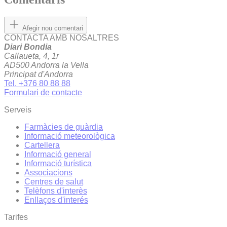
Afegir nou comentari
CONTACTA AMB NOSALTRES
Diari Bondia
Callaueta, 4, 1r
AD500 Andorra la Vella
Principat d'Andorra
Tel. +376 80 88 88
Formulari de contacte
Serveis
Farmàcies de guàrdia
Informació meteorològica
Cartellera
Informació general
Informació turística
Associacions
Centres de salut
Telèfons d'interès
Enllaços d'interés
Tarifes