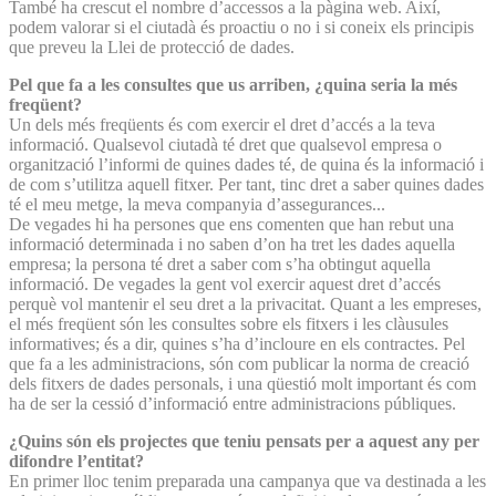
També ha crescut el nombre d’accessos a la pàgina web. Així,
podem valorar si el ciutadà és proactiu o no i si coneix els principis
que preveu la Llei de protecció de dades.
Pel que fa a les consultes que us arriben, ¿quina seria la més
freqüent?
Un dels més freqüents és com exercir el dret d’accés a la teva
informació. Qualsevol ciutadà té dret que qualsevol empresa o
organització l’informi de quines dades té, de quina és la informació i
de com s’utilitza aquell fitxer. Per tant, tinc dret a saber quines dades
té el meu metge, la meva companyia d’assegurances...
De vegades hi ha persones que ens comenten que han rebut una
informació determinada i no saben d’on ha tret les dades aquella
empresa; la persona té dret a saber com s’ha obtingut aquella
informació. De vegades la gent vol exercir aquest dret d’accés
perquè vol mantenir el seu dret a la privacitat. Quant a les empreses,
el més freqüent són les consultes sobre els fitxers i les clàusules
informatives; és a dir, quines s’ha d’incloure en els contractes. Pel
que fa a les administracions, són com publicar la norma de creació
dels fitxers de dades personals, i una qüestió molt important és com
ha de ser la cessió d’informació entre administracions públiques.
¿Quins són els projectes que teniu pensats per a aquest any per
difondre l’entitat?
En primer lloc tenim preparada una campanya que va destinada a les