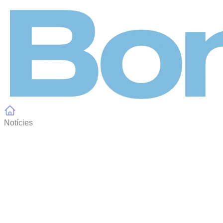
Panell de gestió de galetes
Notícies