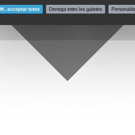
K, acceptar totes
Denega totes les galetes
Personalit