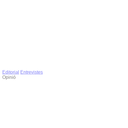
Editorial
Entrevistes
Opinió