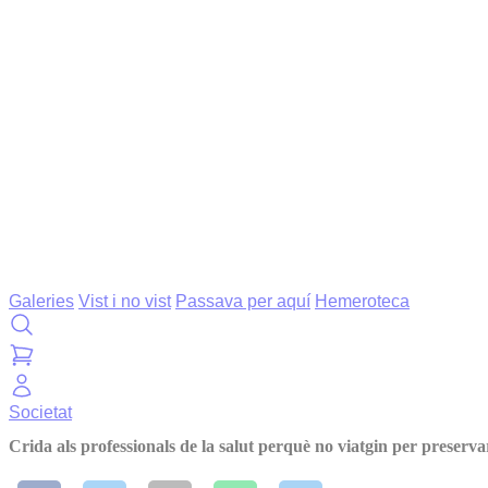
Galeries
Vist i no vist
Passava per aquí
Hemeroteca
Societat
Crida als professionals de la salut perquè no viatgin per preserva