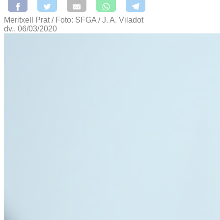
Meritxell Prat / Foto: SFGA / J. A. Viladot
dv., 06/03/2020