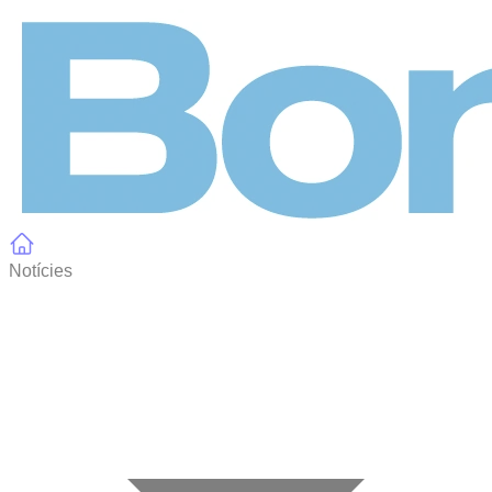
Panell de gestió de galetes
Notícies