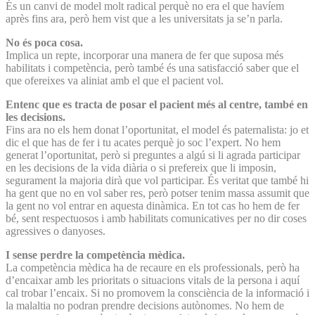
És un canvi de model molt radical perquè no era el que havíem
après fins ara, però hem vist que a les universitats ja se’n parla.
No és poca cosa.
Implica un repte, incorporar una manera de fer que suposa més
habilitats i competència, però també és una satisfacció saber que el
que ofereixes va aliniat amb el que el pacient vol.
Entenc que es tracta de posar el pacient més al centre, també en
les decisions.
Fins ara no els hem donat l’oportunitat, el model és paternalista: jo et
dic el que has de fer i tu acates perquè jo soc l’expert. No hem
generat l’oportunitat, però si preguntes a algú si li agrada participar
en les decisions de la vida diària o si prefereix que li imposin,
segurament la majoria dirà que vol participar. És veritat que també hi
ha gent que no en vol saber res, però potser tenim massa assumit que
la gent no vol entrar en aquesta dinàmica. En tot cas ho hem de fer
bé, sent respectuosos i amb habilitats comunicatives per no dir coses
agressives o danyoses.
I sense perdre la competència mèdica.
La competència mèdica ha de recaure en els professionals, però ha
d’encaixar amb les prioritats o situacions vitals de la persona i aquí
cal trobar l’encaix. Si no promovem la consciència de la informació i
la malaltia no podran prendre decisions autònomes. No hem de