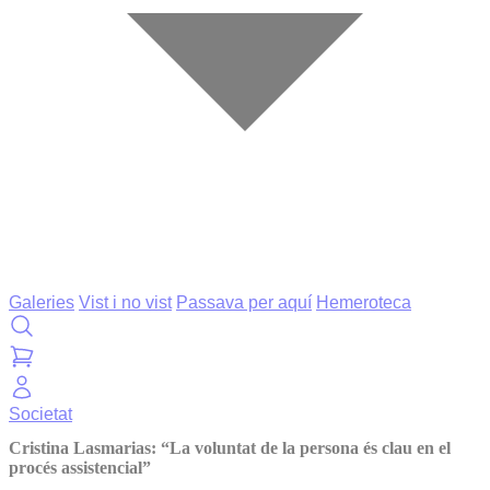
Galeries
Vist i no vist
Passava per aquí
Hemeroteca
Societat
Cristina Lasmarias: “La voluntat de la persona és clau en el
procés assistencial”