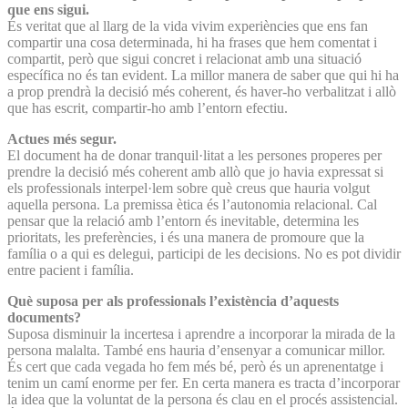
que ens sigui.
És veritat que al llarg de la vida vivim experiències que ens fan
compartir una cosa determinada, hi ha frases que hem comentat i
compartit, però que sigui concret i relacionat amb una situació
específica no és tan evident. La millor manera de saber que qui hi ha
a prop prendrà la decisió més coherent, és haver-ho verbalitzat i allò
que has escrit, compartir-ho amb l’entorn efectiu.
Actues més segur.
El document ha de donar tranquil·litat a les persones properes per
prendre la decisió més coherent amb allò que jo havia expressat si
els professionals interpel·lem sobre què creus que hauria volgut
aquella persona. La premissa ètica és l’autonomia relacional. Cal
pensar que la relació amb l’entorn és inevitable, determina les
prioritats, les preferències, i és una manera de promoure que la
família o a qui es delegui, participi de les decisions. No es pot dividir
entre pacient i família.
Què suposa per als professionals l’existència d’aquests
documents?
Suposa disminuir la incertesa i aprendre a incorporar la mirada de la
persona malalta. També ens hauria d’ensenyar a comunicar millor.
És cert que cada vegada ho fem més bé, però és un aprenentatge i
tenim un camí enorme per fer. En certa manera es tracta d’incorporar
la idea que la voluntat de la persona és clau en el procés assistencial.