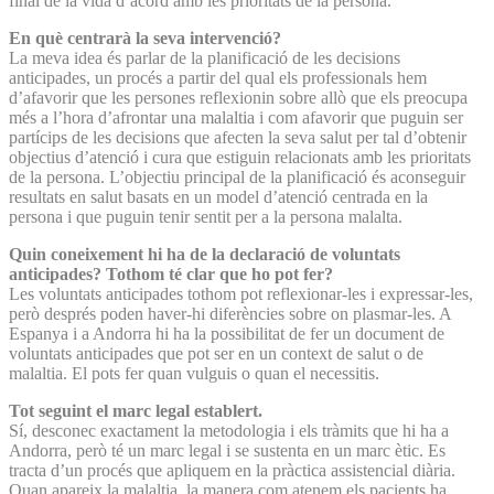
final de la vida d’acord amb les prioritats de la persona.
En què centrarà la seva intervenció?
La meva idea és parlar de la planificació de les decisions
anticipades, un procés a partir del qual els professionals hem
d’afavorir que les persones reflexionin sobre allò que els preocupa
més a l’hora d’afrontar una malaltia i com afavorir que puguin ser
partícips de les decisions que afecten la seva salut per tal d’obtenir
objectius d’atenció i cura que estiguin relacionats amb les prioritats
de la persona. L’objectiu principal de la planificació és aconseguir
resultats en salut basats en un model d’atenció centrada en la
persona i que puguin tenir sentit per a la persona malalta.
Quin coneixement hi ha de la declaració de voluntats
anticipades? Tothom té clar que ho pot fer?
Les voluntats anticipades tothom pot reflexionar-les i expressar-les,
però després poden haver-hi diferències sobre on plasmar-les. A
Espanya i a Andorra hi ha la possibilitat de fer un document de
voluntats anticipades que pot ser en un context de salut o de
malaltia. El pots fer quan vulguis o quan el necessitis.
Tot seguint el marc legal establert.
Sí, desconec exactament la metodologia i els tràmits que hi ha a
Andorra, però té un marc legal i se sustenta en un marc ètic. Es
tracta d’un procés que apliquem en la pràctica assistencial diària.
Quan apareix la malaltia, la manera com atenem els pacients ha