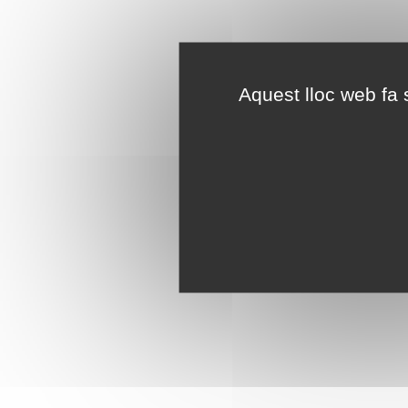
Aquest lloc web fa s