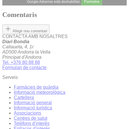
Permetre
Google Adsense està deshabilitat.
Comentaris
Afegir nou comentari
CONTACTA AMB NOSALTRES
Diari Bondia
Callaueta, 4, 1r
AD500 Andorra la Vella
Principat d'Andorra
Tel. +376 80 88 88
Formulari de contacte
Serveis
Farmàcies de guàrdia
Informació meteorològica
Cartellera
Informació general
Informació turística
Associacions
Centres de salut
Telèfons d'interès
Enllaços d'interés