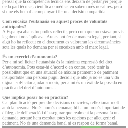
pensar que la competència tècnica ens deixarà de pertànyer perquè
de la part tècnica, científica o mèdica en sabem més nosaltres, però
sí que els hem d’acompanyar i fer una decisió compartida.
Com encaixa l’eutanàsia en aquest procés de voluntats
anticipades?
A Espanya abans ho podies reflectir, però com que no estava previst
legalment no s’aplicava. Ara es pot fer de manera legal, per tant, si
algú ho ha reflectit en el document es valoraran les circumstàncies
sota les quals ho demana per si encaixen amb el marc legal.
És un exercici d’autonomia?
Per a mi sol·licitar l’eutanàsia és la màxima expressió del dret
d’autonomia. Pots estar-hi d’acord o en contra, però tenir la
possibilitat que en una situació de màxim patiment o de patiment
insuportable una persona pugui decidir que allò ja no és una vida
digna i sol·licitar ajudar a morir, per a mi és un èxit de la posada en
pràctica del dret d’autonomia.
Què implica posar-ho en pràctica?
Cal planificació per prendre decisions concretes, reflexionar molt
amb la persona. No és només demanar, hi ha un procés important de
diàleg, de deliberació i d’assegurar que realment la persona fa una
demanda perquè hem escoltat totes les opcions per alleugerir el
patiment. No és una demanda banal ni es respon de forma banal.