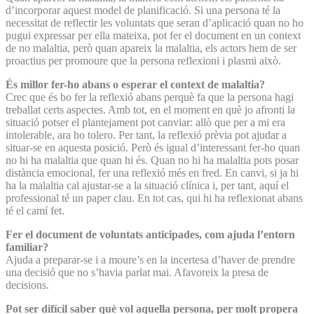
d’incorporar aquest model de planificació. Si una persona té la
necessitat de reflectir les voluntats que seran d’aplicació quan no ho
pugui expressar per ella mateixa, pot fer el document en un context
de no malaltia, però quan apareix la malaltia, els actors hem de ser
proactius per promoure que la persona reflexioni i plasmi això.
És millor fer-ho abans o esperar el context de malaltia?
Crec que és bo fer la reflexió abans perquè fa que la persona hagi
treballat certs aspectes. Amb tot, en el moment en què jo afronti la
situació potser el plantejament pot canviar: allò que per a mi era
intolerable, ara ho tolero. Per tant, la reflexió prèvia pot ajudar a
situar-se en aquesta posició. Però és igual d’interessant fer-ho quan
no hi ha malaltia que quan hi és. Quan no hi ha malaltia pots posar
distància emocional, fer una reflexió més en fred. En canvi, si ja hi
ha la malaltia cal ajustar-se a la situació clínica i, per tant, aquí el
professional té un paper clau. En tot cas, qui hi ha reflexionat abans
té el camí fet.
Fer el document de voluntats anticipades, com ajuda l’entorn
familiar?
Ajuda a preparar-se i a moure’s en la incertesa d’haver de prendre
una decisió que no s’havia parlat mai. Afavoreix la presa de
decisions.
Pot ser difícil saber què vol aquella persona, per molt propera