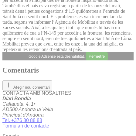
per accedir al Principat des de la frontera hispano-andorrana.
També dins el país es va registrar, a partir de les onze del matí,
trànsit dens i petites congestions d’1,5 quilòmetres a l’entrada de
Sant Julià en sentit nord. Els problemes es van incrementar a la
tarda, segons va informar l’Agència de Mobilitat a través de les
xarxes socials. Així, a les quatre, i tot i que només hi havia un
quilòmetre de cua a l’N-145 per accedir a la frontera, les retencions,
sempre en sentit nord, eren de tres quilòmetres a Sant Julià de Lòria.
Mobilitat preveu que avui, entre les onze i la una del migdia, es
repeteixin les retencions d’entrada al país.
Permetre
Google Adsense està deshabilitat.
Comentaris
Afegir nou comentari
CONTACTA AMB NOSALTRES
Diari Bondia
Callaueta, 4, 1r
AD500 Andorra la Vella
Principat d'Andorra
Tel. +376 80 88 88
Formulari de contacte