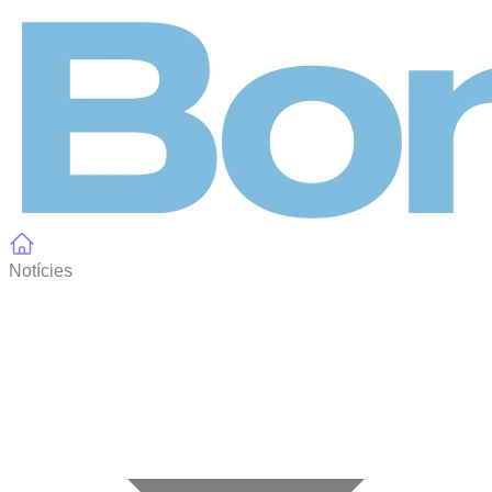
Panell de gestió de galetes
Notícies