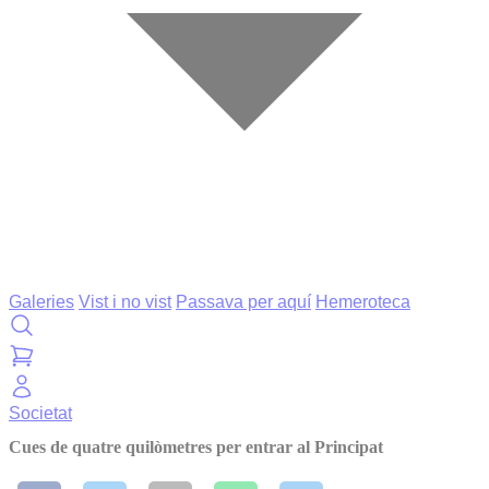
Galeries
Vist i no vist
Passava per aquí
Hemeroteca
Societat
Cues de quatre quilòmetres per entrar al Principat