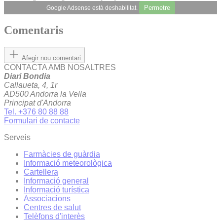
Permetre
Google Adsense està deshabilitat.
Comentaris
Afegir nou comentari
CONTACTA AMB NOSALTRES
Diari Bondia
Callaueta, 4, 1r
AD500 Andorra la Vella
Principat d'Andorra
Tel. +376 80 88 88
Formulari de contacte
Serveis
Farmàcies de guàrdia
Informació meteorològica
Cartellera
Informació general
Informació turística
Associacions
Centres de salut
Telèfons d'interès