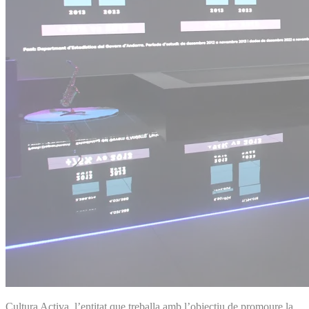
Cultura Activa, l’entitat que treballa amb l’objectiu de promoure la