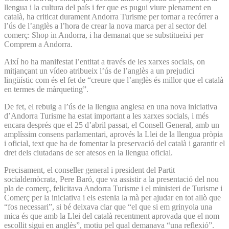
llengua i la cultura del país i fer que es pugui viure plenament en
català, ha criticat durament Andorra Turisme per tornar a recórrer a
l’ús de l’anglès a l’hora de crear la nova marca per al sector del
comerç: Shop in Andorra, i ha demanat que se substitueixi per
Comprem a Andorra.
Així ho ha manifestat l’entitat a través de les xarxes socials, on
mitjançant un vídeo atribueix l’ús de l’anglès a un prejudici
lingüístic com és el fet de “creure que l’anglès és millor que el català
en termes de màrqueting”.
De fet, el rebuig a l’ús de la llengua anglesa en una nova iniciativa
d’Andorra Turisme ha estat important a les xarxes socials, i més
encara després que el 25 d’abril passat, el Consell General, amb un
amplíssim consens parlamentari, aprovés la Llei de la llengua pròpia
i oficial, text que ha de fomentar la preservació del català i garantir el
dret dels ciutadans de ser atesos en la llengua oficial.
Precisament, el conseller general i president del Partit
socialdemòcrata, Pere Baró, que va assistir a la presentació del nou
pla de comerç, felicitava Andorra Turisme i el ministeri de Turisme i
Comerç per la iniciativa i els estenia la mà per ajudar en tot allò que
“fos necessari”, si bé deixava clar que “el que si em grinyola una
mica és que amb la Llei del català recentment aprovada que el nom
escollit sigui en anglès”, motiu pel qual demanava “una reflexió”.