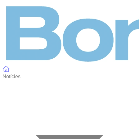
Panell de gestió de galetes
Notícies