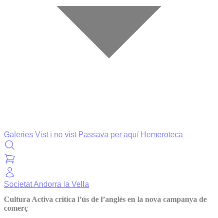
Galeries
Vist i no vist
Passava per aquí
Hemeroteca
Societat
Andorra la Vella
Cultura Activa critica l’ús de l’anglès en la nova campanya de
comerç