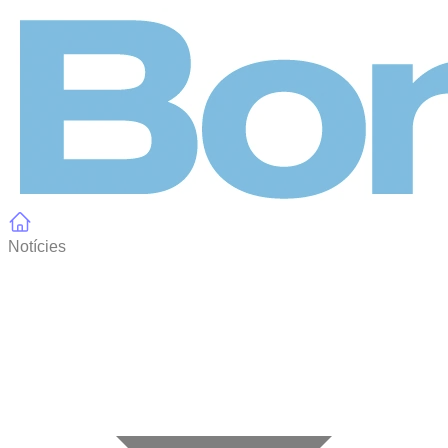
Panell de gestió de galetes
Notícies