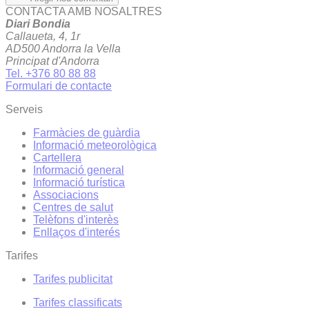
CONTACTA AMB NOSALTRES
Diari Bondia
Callaueta, 4, 1r
AD500 Andorra la Vella
Principat d'Andorra
Tel. +376 80 88 88
Formulari de contacte
Serveis
Farmàcies de guàrdia
Informació meteorològica
Cartellera
Informació general
Informació turística
Associacions
Centres de salut
Telèfons d'interès
Enllaços d'interés
Tarifes
Tarifes publicitat
Tarifes classificats