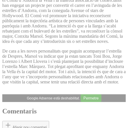
el Comú d’Andorra la Vella i la mateixa associació de comerciants
han engegat un projecte per convertir el carrer en l’avinguda de les
estrelles d’Andorra, com la coneguda Avenue of stars de
Hollywood. El Comú vol promoure la iniciativa reconeixent
públicament la trajectòria artística de persones vinculades amb la
parròquia i amb Andorra. “La intenció és que a la llarga s’acabi
rebatejant com el bulevard de les estrelles”, va reconèixer la cònsol
major, Conxita Marsol. Segons la màxima mandatària del Comú, la
idea és que cada any s’introdueixin sis o set estrelles noves.
De cara a les noves personalitats que puguin acompanyar l’estrella
de Despres, Marsol va indicar que ja estan tancats Toni Bou, Jorge
Lorenzo i Albert Llovera i s’està plantejant la possibilitat d’incloure
l’estrella Marc Márquez. Tot plegat aprofitant que enguany Andorra
la Vella és la capital del motor. Tot i això, la intenció és que de cara a
l’any que ve s’incorporin personalitats relacionades amb Andorra o
que visitin la capital, sense tenir una relació directa amb el motor.
Permetre
Google Adsense està deshabilitat.
Comentaris
Afegir nou comentari