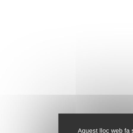
Aquest lloc web fa s