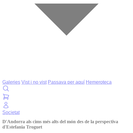
Galeries
Vist i no vist
Passava per aquí
Hemeroteca
Societat
D'Andorra als cims més alts del món des de la perspectiva
d'Estefania Troguet