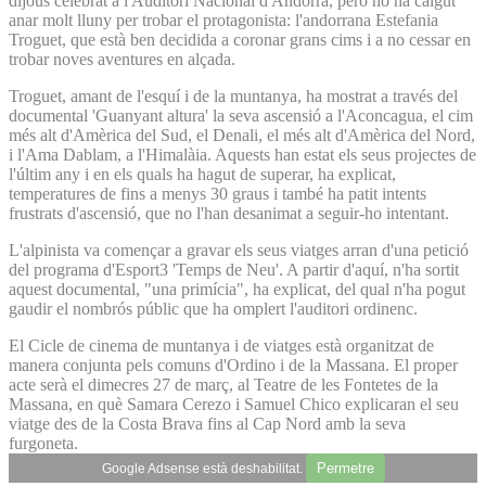
dijous celebrat a l'Auditori Nacional d'Andorra, però no ha calgut
anar molt lluny per trobar el protagonista: l'andorrana Estefania
Troguet, que està ben decidida a coronar grans cims i a no cessar en
trobar noves aventures en alçada.
Troguet, amant de l'esquí i de la muntanya, ha mostrat a través del
documental 'Guanyant altura' la seva ascensió a l'Aconcagua, el cim
més alt d'Amèrica del Sud, el Denali, el més alt d'Amèrica del Nord,
i l'Ama Dablam, a l'Himalàia. Aquests han estat els seus projectes de
l'últim any i en els quals ha hagut de superar, ha explicat,
temperatures de fins a menys 30 graus i també ha patit intents
frustrats d'ascensió, que no l'han desanimat a seguir-ho intentant.
L'alpinista va començar a gravar els seus viatges arran d'una petició
del programa d'Esport3 'Temps de Neu'. A partir d'aquí, n'ha sortit
aquest documental, "una primícia", ha explicat, del qual n'ha pogut
gaudir el nombrós públic que ha omplert l'auditori ordinenc.
El Cicle de cinema de muntanya i de viatges està organitzat de
manera conjunta pels comuns d'Ordino i de la Massana. El proper
acte serà el dimecres 27 de març, al Teatre de les Fontetes de la
Massana, en què Samara Cerezo i Samuel Chico explicaran el seu
viatge des de la Costa Brava fins al Cap Nord amb la seva
furgoneta.
Permetre
Google Adsense està deshabilitat.