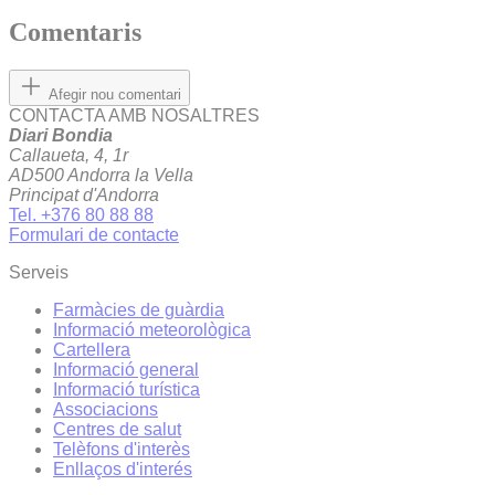
Comentaris
Afegir nou comentari
CONTACTA AMB NOSALTRES
Diari Bondia
Callaueta, 4, 1r
AD500 Andorra la Vella
Principat d'Andorra
Tel. +376 80 88 88
Formulari de contacte
Serveis
Farmàcies de guàrdia
Informació meteorològica
Cartellera
Informació general
Informació turística
Associacions
Centres de salut
Telèfons d'interès
Enllaços d'interés