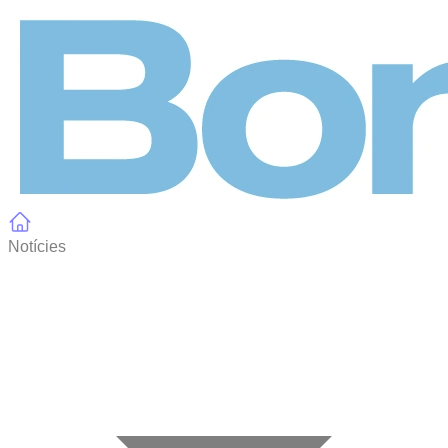
Panell de gestió de galetes
Notícies