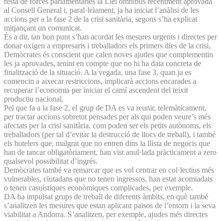
resta de forces parlamentàries la Llei òmnibus recentment aprovada
al Consell General i, paral·lelament, ja ha iniciat l’anàlisi de les
accions per a la fase 2 de la crisi sanitària, segons s’ha explicat
mitjançant un comunicat.
És a dir, tan bon punt s’han acordat les mesures urgents i directes per
donar oxigen a empresaris i treballadors els primers dies de la crisi,
Demòcrates és conscient que calen noves ajudes que complementin
les ja aprovades, tenint en compte que no hi ha data concreta de
finalització de la situació. A la vegada, una fase 3, quan ja es
comencin a aixecar restriccions, implicarà accions encarades a
recuperar l’economia per iniciar el camí ascendent del teixit
productiu nacional.
Pel que fa a la fase 2, el grup de DA es va reunir, telemàticament,
per tractar accions sobretot pensades per als qui poden veure’s més
afectats per la crisi sanitària, com poden ser els petits autònoms, els
treballadors (per tal d’evitar la destrucció de llocs de treball), i també
els hotelers que, malgrat que no entren dins la llista de negocis que
han de tancar obligatòriament, han vist anul·lada pràcticament a zero
qualsevol possibilitat d’ingrés.
Demòcrates també va remarcar que es vol centrar en col·lectius més
vulnerables, ciutadans que no tenen ingressos, han estat acomiadats
o tenen casuístiques econòmiques complicades, per exemple.
DA ha impulsat grups de treball de diferents àmbits, en què també
s’analitzen les mesures que estan aplicant països de l’entorn i la seva
viabilitat a Andorra. S’analitzen, per exemple, ajudes més directes