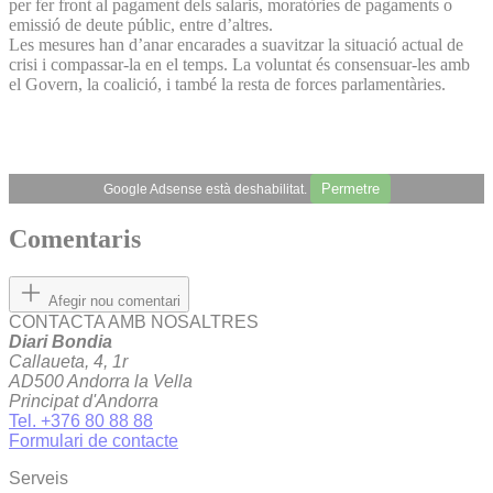
per fer front al pagament dels salaris, moratòries de pagaments o
emissió de deute públic, entre d’altres.
Les mesures han d’anar encarades a suavitzar la situació actual de
crisi i compassar-la en el temps. La voluntat és consensuar-les amb
el Govern, la coalició, i també la resta de forces parlamentàries.
Permetre
Google Adsense està deshabilitat.
Comentaris
Afegir nou comentari
CONTACTA AMB NOSALTRES
Diari Bondia
Callaueta, 4, 1r
AD500 Andorra la Vella
Principat d'Andorra
Tel. +376 80 88 88
Formulari de contacte
Serveis