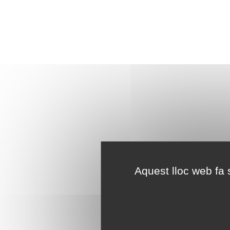
Aquest lloc web fa s