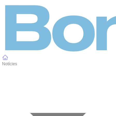
Panell de gestió de galetes
Notícies