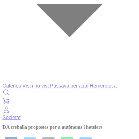
Galeries
Vist i no vist
Passava per aquí
Hemeroteca
Societat
DA treballa propostes per a autònoms i hotelers