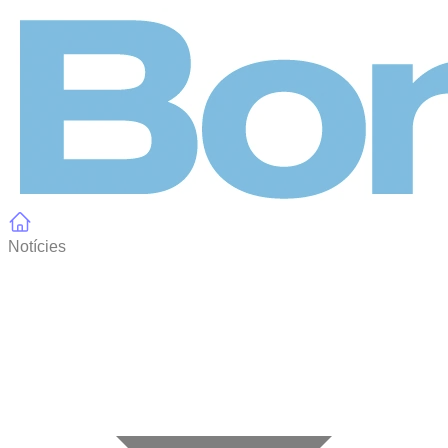
Panell de gestió de galetes
Notícies