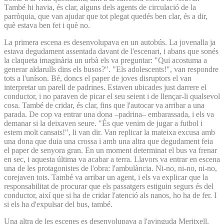
També hi havia, és clar, alguns dels agents de circulació de la
parròquia, que van ajudar que tot plegat quedés ben clar, és a dir,
què estava ben fet i què no.
La primera escena es desenvolupava en un autobús. La jovenalla ja
estava degudament assentada davant de l'escenari, i abans que sonés
la claqueta imaginària un urbà els va preguntar: "Qui acostuma a
generar aldarulls dins els busos?". "Els adolescents!", van respondre
tots a l'uníson. Bé, doncs el paper de joves disruptors el van
interpretar un parell de padrines. Estaven ubicades just darrere el
conductor, i no paraven de picar el seu seient i de llençar-li qualsevol
cosa. També de cridar, és clar, fins que l'autocar va arribar a una
parada. De cop va entrar una dona –padrina– embarassada, i els va
demanar si la deixaven seure. "És que venim de jugar a futbol i
estem molt cansats!", li van dir. Van replicar la mateixa excusa amb
una dona que duia una crossa i amb una altra que degudament feia
el paper de senyora gran. En un moment determinat el bus va frenar
en sec, i aquesta última va acabar a terra. Llavors va entrar en escena
una de les protagonistes de l'obra: l'ambulància. Ni-no, ni-no, ni-no,
corejaven tots. També va arribar un agent, i els va explicar que la
responsabilitat de procurar que els passatgers estiguin segurs és del
conductor, així que si ha de cridar l'atenció als nanos, ho ha de fer. I
si els ha d'expulsar del bus, també.
Una altra de les escenes es desenvolupava a l'avinguda Meritxell.