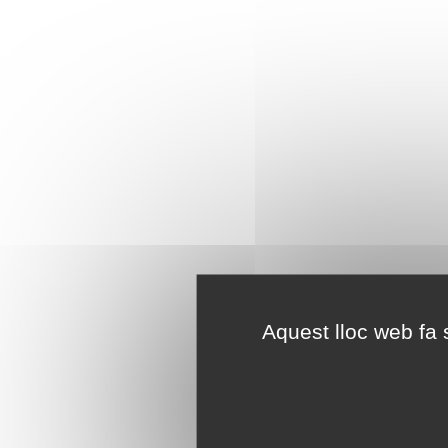
Aquest lloc web fa s