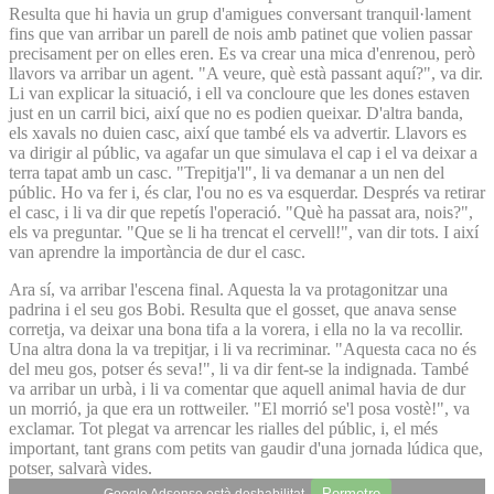
Resulta que hi havia un grup d'amigues conversant tranquil·lament
fins que van arribar un parell de nois amb patinet que volien passar
precisament per on elles eren. Es va crear una mica d'enrenou, però
llavors va arribar un agent. "A veure, què està passant aquí?", va dir.
Li van explicar la situació, i ell va concloure que les dones estaven
just en un carril bici, així que no es podien queixar. D'altra banda,
els xavals no duien casc, així que també els va advertir. Llavors es
va dirigir al públic, va agafar un que simulava el cap i el va deixar a
terra tapat amb un casc. "Trepitja'l", li va demanar a un nen del
públic. Ho va fer i, és clar, l'ou no es va esquerdar. Després va retirar
el casc, i li va dir que repetís l'operació. "Què ha passat ara, nois?",
els va preguntar. "Que se li ha trencat el cervell!", van dir tots. I així
van aprendre la importància de dur el casc.
Ara sí, va arribar l'escena final. Aquesta la va protagonitzar una
padrina i el seu gos Bobi. Resulta que el gosset, que anava sense
corretja, va deixar una bona tifa a la vorera, i ella no la va recollir.
Una altra dona la va trepitjar, i li va recriminar. "Aquesta caca no és
del meu gos, potser és seva!", li va dir fent-se la indignada. També
va arribar un urbà, i li va comentar que aquell animal havia de dur
un morrió, ja que era un rottweiler. "El morrió se'l posa vostè!", va
exclamar. Tot plegat va arrencar les rialles del públic, i, el més
important, tant grans com petits van gaudir d'una jornada lúdica que,
potser, salvarà vides.
Permetre
Google Adsense està deshabilitat.