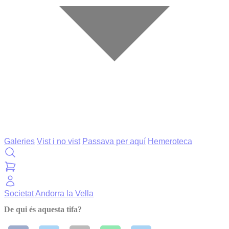
Galeries
Vist i no vist
Passava per aquí
Hemeroteca
Societat
Andorra la Vella
De qui és aquesta tifa?