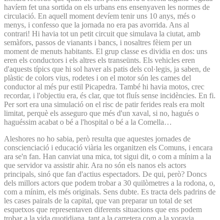
havíem fet una sortida on els urbans ens ensenyaven les normes de
circulació. En aquell moment devíem tenir uns 10 anys, més o
menys, i confesso que la jornada no era pas avorrida. Ans al
contrari! Hi havia tot un petit circuit que simulava la ciutat, amb
semàfors, passos de vianants i bancs, i nosaltres fèiem per un
moment de menuts habitants. El grup classe es dividia en dos: uns
eren els conductors i els altres els transeünts. Els vehicles eren
d'aquests típics que hi sol haver als patis dels col·legis, ja saben, de
plàstic de colors vius, rodetes i on el motor són les cames del
conductor al més pur estil Picapedra. També hi havia motos, crec
recordar, i l'objectiu era, és clar, que tot fluís sense incidències. En fi.
Per sort era una simulació on el risc de patir ferides reals era molt
limitat, perquè els asseguro que més d'un xaval, si no, hagués o
haguéssim acabat o bé a l'hospital o bé a la Comella…
Aleshores no ho sabia, però resulta que aquestes jornades de
conscienciació i educació viària les organitzen els Comuns, i encara
ara se'n fan. Han canviat una mica, tot sigui dit, o com a mínim a la
que servidor va assistir ahir. Ara no són els nanos els actors
principals, sinó que fan d'actius espectadors. De qui, però? Doncs
dels millors actors que podem trobar a 30 quilòmetres a la rodona, o,
com a mínim, els més originals. Sens dubte. Es tracta dels padrins de
les cases pairals de la capital, que van preparar un total de set
esquetxos que representaven diferents situacions que ens podem
trobar a la vida quotidiana, tant a la carretera com a la voravia.