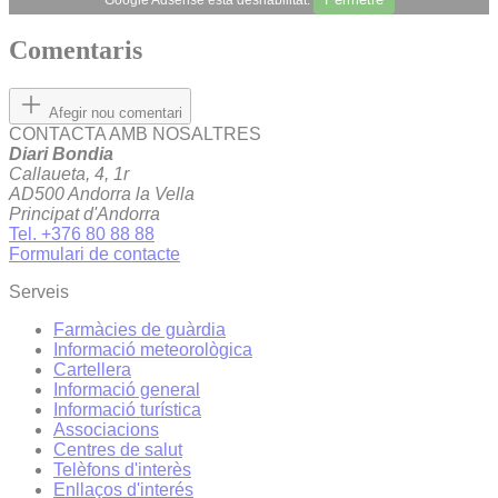
Comentaris
Afegir nou comentari
CONTACTA AMB NOSALTRES
Diari Bondia
Callaueta, 4, 1r
AD500 Andorra la Vella
Principat d'Andorra
Tel. +376 80 88 88
Formulari de contacte
Serveis
Farmàcies de guàrdia
Informació meteorològica
Cartellera
Informació general
Informació turística
Associacions
Centres de salut
Telèfons d'interès
Enllaços d'interés