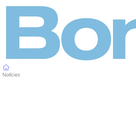
Panell de gestió de galetes
Notícies