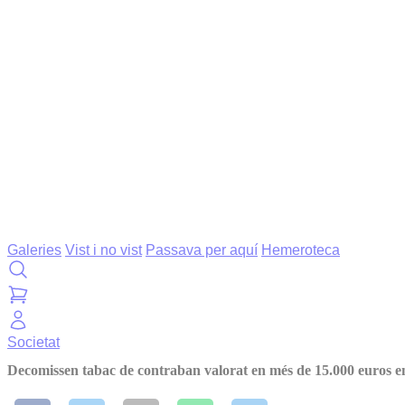
Galeries
Vist i no vist
Passava per aquí
Hemeroteca
Societat
Decomissen tabac de contraban valorat en més de 15.000 euros e