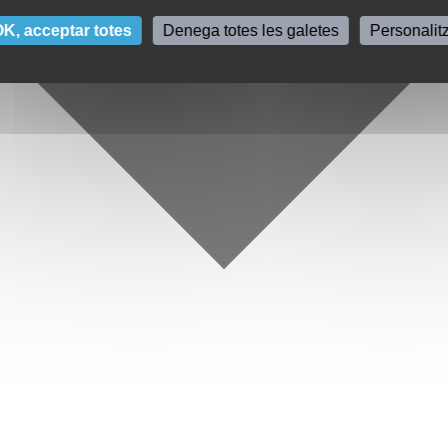
K, acceptar totes
Denega totes les galetes
Personalit