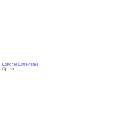
Editorial
Entrevistes
Opinió