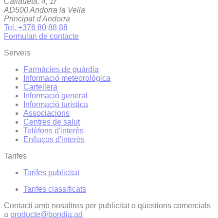
Callaueta, 4, 1r
AD500 Andorra la Vella
Principat d'Andorra
Tel. +376 80 88 88
Formulari de contacte
Serveis
Farmàcies de guàrdia
Informació meteorològica
Cartellera
Informació general
Informació turística
Associacions
Centres de salut
Telèfons d'interès
Enllaços d'interés
Tarifes
Tarifes publicitat
Tarifes classificats
Contacti amb nosaltres per publicitat o qüestions comercials
a
producte@bondia.ad