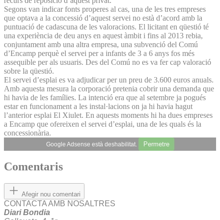
recurs de reposició d’aquest privat.
Segons van indicar fonts properes al cas, una de les tres empreses
que optava a la concessió d’aquest servei no està d’acord amb la
puntuació de cadascuna de les valoracions. El licitant en qüestió té
una experiència de deu anys en aquest àmbit i fins al 2013 rebia,
conjuntament amb una altra empresa, una subvenció del Comú
d’Encamp perquè el servei per a infants de 3 a 6 anys fos més
assequible per als usuaris. Des del Comú no es va fer cap valoració
sobre la qüestió.
El servei d’esplai es va adjudicar per un preu de 3.600 euros anuals.
Amb aquesta mesura la corporació pretenia cobrir una demanda que
hi havia de les famílies. La intenció era que al setembre ja pogués
estar en funcionament a les instal·lacions on ja hi havia hagut
l’anterior esplai El Xiulet. En aquests moments hi ha dues empreses
a Encamp que ofereixen el servei d’esplai, una de les quals és la
concessionària.
Permetre
Google Adsense està deshabilitat.
Comentaris
Afegir nou comentari
CONTACTA AMB NOSALTRES
Diari Bondia