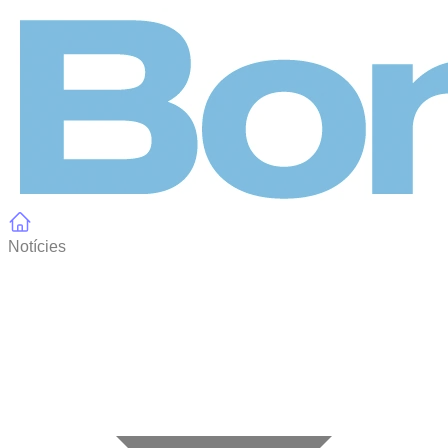
Panell de gestió de galetes
Notícies