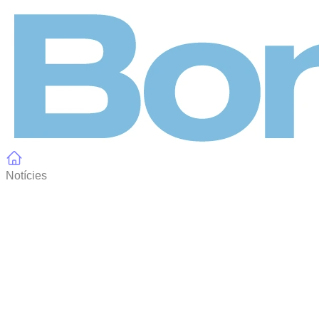
Panell de gestió de galetes
Notícies