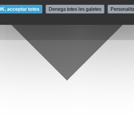
K, acceptar totes
Denega totes les galetes
Personalit