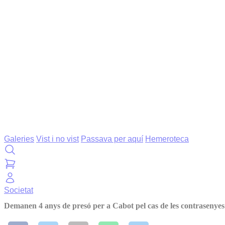
Galeries
Vist i no vist
Passava per aquí
Hemeroteca
Societat
Demanen 4 anys de presó per a Cabot pel cas de les contrasenyes