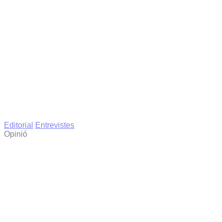
Editorial
Entrevistes
Opinió