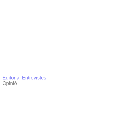
Editorial
Entrevistes
Opinió