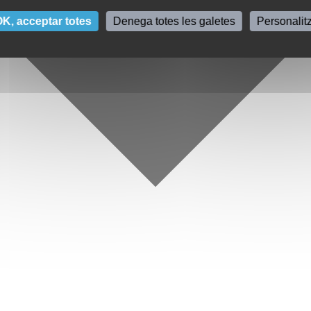
K, acceptar totes
Denega totes les galetes
Personalit