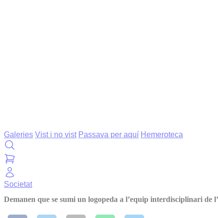
Galeries
Vist i no vist
Passava per aquí
Hemeroteca
Societat
Demanen que se sumi un logopeda a l’equip interdisciplinari de l’