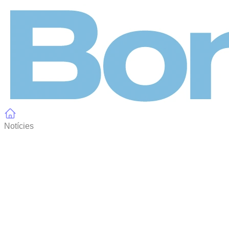
Panell de gestió de galetes
Notícies