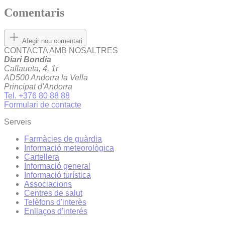
Comentaris
Afegir nou comentari
CONTACTA AMB NOSALTRES
Diari Bondia
Callaueta, 4, 1r
AD500 Andorra la Vella
Principat d'Andorra
Tel. +376 80 88 88
Formulari de contacte
Serveis
Farmàcies de guàrdia
Informació meteorològica
Cartellera
Informació general
Informació turística
Associacions
Centres de salut
Telèfons d'interès
Enllaços d'interés