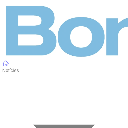
Panell de gestió de galetes
Notícies