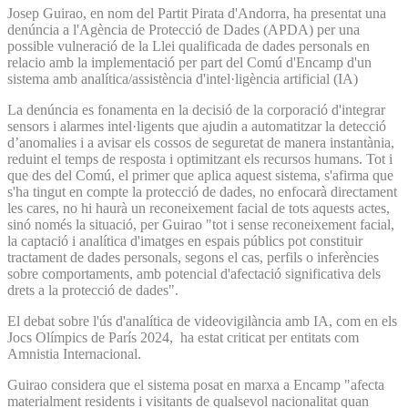
Josep Guirao, en nom del Partit Pirata d'Andorra, ha presentat una
denúncia a l'Agència de Protecció de Dades (APDA) per una
possible vulneració de la Llei qualificada de dades personals en
relacio amb la implementació per part del Comú d'Encamp d'un
sistema amb analítica/assistència d'intel·ligència artificial (IA)
La denúncia es fonamenta en la decisió de la corporació d'integrar
sensors i alarmes intel·ligents que ajudin a automatitzar la detecció
d’anomalies i a avisar els cossos de seguretat de manera instantània,
reduint el temps de resposta i optimitzant els recursos humans. Tot i
que des del Comú, el primer que aplica aquest sistema, s'afirma que
s'ha tingut en compte la protecció de dades, no enfocarà directament
les cares, no hi haurà un reconeixement facial de tots aquests actes,
sinó només la situació, per Guirao "tot i sense reconeixement facial,
la captació i analítica d'imatges en espais públics pot constituir
tractament de dades personals, segons el cas, perfils o inferències
sobre comportaments, amb potencial d'afectació significativa dels
drets a la protecció de dades".
El debat sobre l'ús d'analítica de videovigilància amb IA, com en els
Jocs Olímpics de París 2024, ha estat criticat per entitats com
Amnistia Internacional.
Guirao considera que el sistema posat en marxa a Encamp "afecta
materialment residents i visitants de qualsevol nacionalitat quan