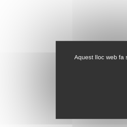
Aquest lloc web fa s