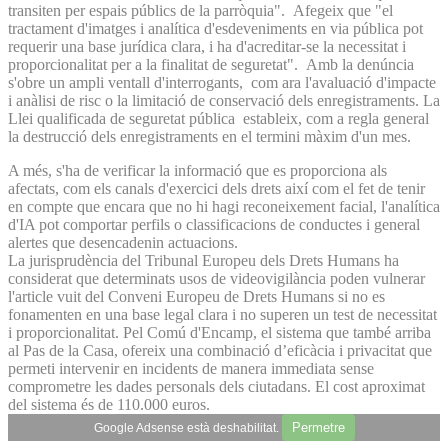
transiten per espais públics de la parròquia". Afegeix que "el
tractament d'imatges i analítica d'esdeveniments en via pública pot
requerir una base jurídica clara, i ha d'acreditar-se la necessitat i
proporcionalitat per a la finalitat de seguretat". Amb la denúncia
s'obre un ampli ventall d'interrogants, com ara l'avaluació d'impacte
i anàlisi de risc o la limitació de conservació dels enregistraments. La
Llei qualificada de seguretat pública estableix, com a regla general
la destrucció dels enregistraments en el termini màxim d'un mes.
A més, s'ha de verificar la informació que es proporciona als
afectats, com els canals d'exercici dels drets així com el fet de tenir
en compte que encara que no hi hagi reconeixement facial, l'analítica
d'IA pot comportar perfils o classificacions de conductes i general
alertes que desencadenin actuacions.
La jurisprudència del Tribunal Europeu dels Drets Humans ha
considerat que determinats usos de videovigilància poden vulnerar
l'article vuit del Conveni Europeu de Drets Humans si no es
fonamenten en una base legal clara i no superen un test de necessitat
i proporcionalitat. Pel Comú d'Encamp, el sistema que també arriba
al Pas de la Casa, ofereix una combinació d’eficàcia i privacitat que
permeti intervenir en incidents de manera immediata sense
comprometre les dades personals dels ciutadans. El cost aproximat
del sistema és de 110.000 euros.
Permetre
Google Adsense està deshabilitat.