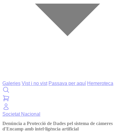
Galeries
Vist i no vist
Passava per aquí
Hemeroteca
Societat
Nacional
Denúncia a Protecció de Dades pel sistema de càmeres
d'Encamp amb intel·ligència artificial