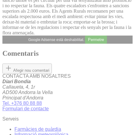
sanció també és per circular per una via senyalitzada amb prohibició
i no respectar la fauna. Els quatre escaladors s'enfronten a sancions
superiors als 2.000 euros. Els Agents Rurals recomanen per una
escalada respectuosa amb el medi ambient: evitar pintar les vies,
deixar-hi material o embrutar la roca; emportar-se la brossa; i
informar-se de les regulacions i respectar els senyals per la fauna i la
flora amenaçada.
Permetre
Google Adsense està deshabilitat.
Comentaris
Afegir nou comentari
CONTACTA AMB NOSALTRES
Diari Bondia
Callaueta, 4, 1r
AD500 Andorra la Vella
Principat d'Andorra
Tel. +376 80 88 88
Formulari de contacte
Serveis
Farmàcies de guàrdia
Informació meteorològica