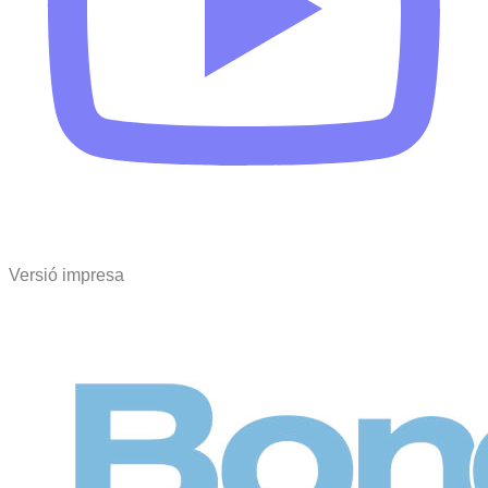
Versió impresa