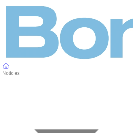
Panell de gestió de galetes
Notícies