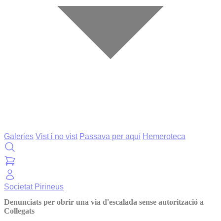
Galeries
Vist i no vist
Passava per aquí
Hemeroteca
Societat
Pirineus
Denunciats per obrir una via d'escalada sense autorització a
Collegats