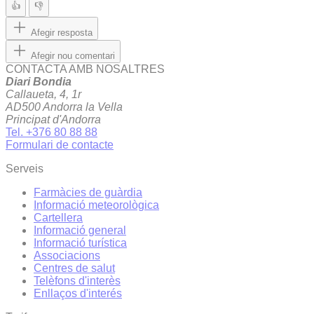
👍
👎
Afegir resposta
Afegir nou comentari
CONTACTA AMB NOSALTRES
Diari Bondia
Callaueta, 4, 1r
AD500 Andorra la Vella
Principat d'Andorra
Tel. +376 80 88 88
Formulari de contacte
Serveis
Farmàcies de guàrdia
Informació meteorològica
Cartellera
Informació general
Informació turística
Associacions
Centres de salut
Telèfons d'interès
Enllaços d'interés