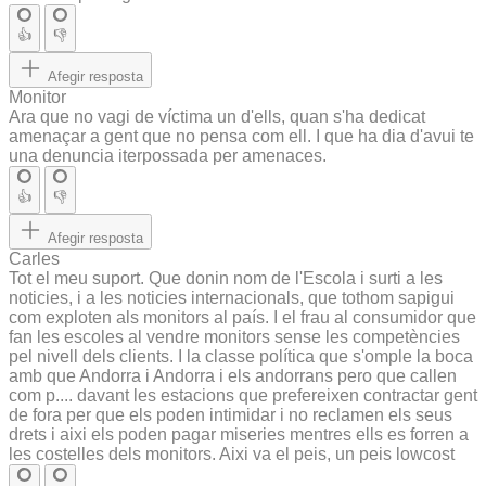
👍
👎
Afegir resposta
Monitor
Ara que no vagi de víctima un d'ells, quan s'ha dedicat
amenaçar a gent que no pensa com ell. I que ha dia d'avui te
una denuncia iterpossada per amenaces.
👍
👎
Afegir resposta
Carles
Tot el meu suport. Que donin nom de l'Escola i surti a les
noticies, i a les noticies internacionals, que tothom sapigui
com exploten als monitors al país. I el frau al consumidor que
fan les escoles al vendre monitors sense les competències
pel nivell dels clients. I la classe política que s'omple la boca
amb que Andorra i Andorra i els andorrans pero que callen
com p.... davant les estacions que prefereixen contractar gent
de fora per que els poden intimidar i no reclamen els seus
drets i aixi els poden pagar miseries mentres ells es forren a
les costelles dels monitors. Aixi va el peis, un peis lowcost