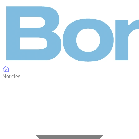
Panell de gestió de galetes
Notícies