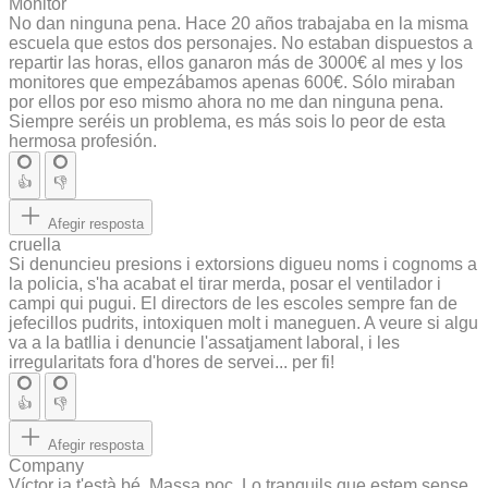
Monitor
No dan ninguna pena. Hace 20 años trabajaba en la misma
escuela que estos dos personajes. No estaban dispuestos a
repartir las horas, ellos ganaron más de 3000€ al mes y los
monitores que empezábamos apenas 600€. Sólo miraban
por ellos por eso mismo ahora no me dan ninguna pena.
Siempre seréis un problema, es más sois lo peor de esta
hermosa profesión.
👍
👎
Afegir resposta
cruella
Si denuncieu presions i extorsions digueu noms i cognoms a
la policia, s'ha acabat el tirar merda, posar el ventilador i
campi qui pugui. El directors de les escoles sempre fan de
jefecillos pudrits, intoxiquen molt i maneguen. A veure si algu
va a la batllia i denuncie l'assatjament laboral, i les
irregularitats fora d'hores de servei... per fi!
👍
👎
Afegir resposta
Company
Víctor ja t'està bé. Massa poc. Lo tranquils que estem sense