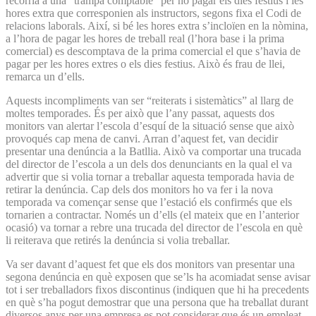
recorria a una “trampa comptable” per no pagar els dies festius i les
hores extra que corresponien als instructors, segons fixa el Codi de
relacions laborals. Així, si bé les hores extra s’incloïen en la nòmina,
a l’hora de pagar les hores de treball real (l’hora base i la prima
comercial) es descomptava de la prima comercial el que s’havia de
pagar per les hores extres o els dies festius. Això és frau de llei,
remarca un d’ells.
Aquests incompliments van ser “reiterats i sistemàtics” al llarg de
moltes temporades. És per això que l’any passat, aquests dos
monitors van alertar l’escola d’esquí de la situació sense que això
provoqués cap mena de canvi. Arran d’aquest fet, van decidir
presentar una denúncia a la Batllia. Això va comportar una trucada
del director de l’escola a un dels dos denunciants en la qual el va
advertir que si volia tornar a treballar aquesta temporada havia de
retirar la denúncia. Cap dels dos monitors ho va fer i la nova
temporada va començar sense que l’estació els confirmés que els
tornarien a contractar. Només un d’ells (el mateix que en l’anterior
ocasió) va tornar a rebre una trucada del director de l’escola en què
li reiterava que retirés la denúncia si volia treballar.
Va ser davant d’aquest fet que els dos monitors van presentar una
segona denúncia en què exposen que se’ls ha acomiadat sense avisar
tot i ser treballadors fixos discontinus (indiquen que hi ha precedents
en què s’ha pogut demostrar que una persona que ha treballat durant
diversos anys per una empresa es pot considerar que és un empleat