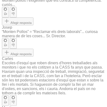
Monten pollos i exigeixen que els contracti la competència:
curiós...
👍
👎
Afegir resposta
Josep
“Monten Pollos” = “Reclamar els drets laborals”... curiosa
manera de dir les coses... Sr. Director.
👍
👎
Afegir resposta
Carles
Escoles d'esquí que roben diners d'hores treballades als
monitors i que no els cotitzen a la CASS fa anys que passa.
Haviam quan una inspecció de treball, immigració, seguretat
en el treball i de la CASS, com fan a l'hoteleria. Però esclar
són les tot poderoses estacions d'esquí que estan x sobre la
llei i els mortals. Si haguessin de complir la llei un mar
d'osties, en sancions, els i cauria. Andorra el país on no
tothom a de complir les mateixes lleis.
👍
👎