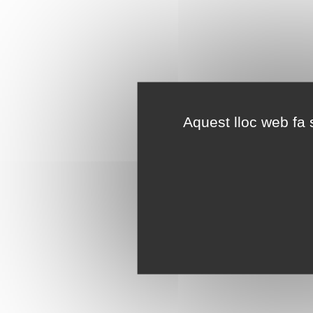
Aquest lloc web fa s