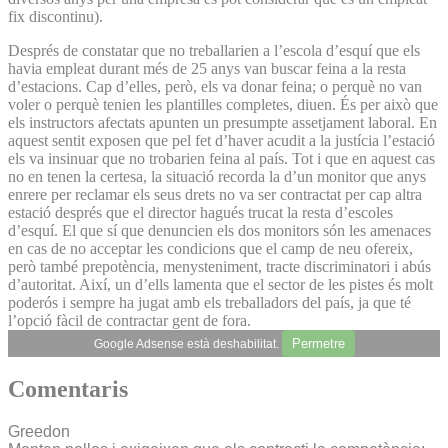
fix discontinu).
Després de constatar que no treballarien a l’escola d’esquí que els
havia empleat durant més de 25 anys van buscar feina a la resta
d’estacions. Cap d’elles, però, els va donar feina; o perquè no van
voler o perquè tenien les plantilles completes, diuen. És per això que
els instructors afectats apunten un presumpte assetjament laboral. En
aquest sentit exposen que pel fet d’haver acudit a la justícia l’estació
els va insinuar que no trobarien feina al país. Tot i que en aquest cas
no en tenen la certesa, la situació recorda la d’un monitor que anys
enrere per reclamar els seus drets no va ser contractat per cap altra
estació després que el director hagués trucat la resta d’escoles
d’esquí. El que sí que denuncien els dos monitors són les amenaces
en cas de no acceptar les condicions que el camp de neu ofereix,
però també prepotència, menysteniment, tracte discriminatori i abús
d’autoritat. Així, un d’ells lamenta que el sector de les pistes és molt
poderós i sempre ha jugat amb els treballadors del país, ja que té
l’opció fàcil de contractar gent de fora.
Permetre
Google Adsense està deshabilitat.
Comentaris
Greedon