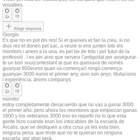
vosaltres.
👍
👎
Afegir resposta
Giorgio
Es que no es pot dis res! Si et queixes et fan la creu, si no
dius res et donen pel sac, a veure si ens junten tots els
monitors i anem a la una, es pel be de tots i pel futur de la
professió . I es per aixo que serveix l'antiguitat per assegurar-
te un bon sou(contestant al que es queixava de només
guanyar 600euros quan va començar) ningú comença
guanyan 3000 euros el primer any, aixo son anys, titulacions
i experiència, ànims companys
👍
👎
monitor
estoy completamente desacuerdo que no vas a ganar 3000
el primer año. pero ahora los monitores que empiezan ganas
1600 y los veteranos 3000 eso es repartir no lo que esta
gente hizo cuando eran los intocables de la escuela de
Arcalis. que se dediquen a otra cosa ya les esta bien.
ninguna pena. que triste que no te quieran en ninguna
escuela. por algo será.