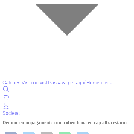
Galeries
Vist i no vist
Passava per aquí
Hemeroteca
Societat
Denuncien impagaments i no troben feina en cap altra estació