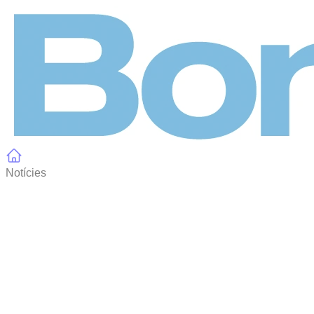
Panell de gestió de galetes
Notícies