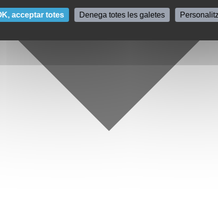
K, acceptar totes
Denega totes les galetes
Personalit