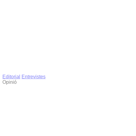
Editorial
Entrevistes
Opinió