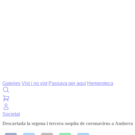
Galeries
Vist i no vist
Passava per aquí
Hemeroteca
Societat
Descartada la segona i tercera sospita de coronavirus a Andorra