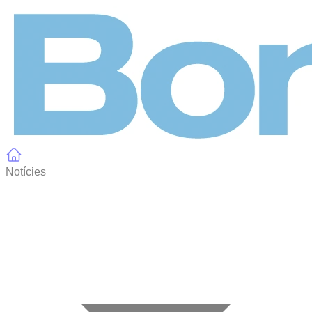
Panell de gestió de galetes
Notícies