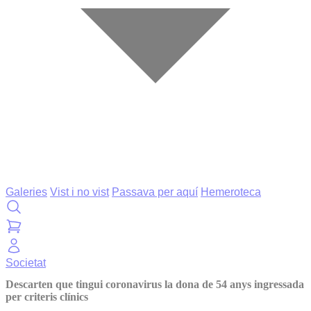
Galeries
Vist i no vist
Passava per aquí
Hemeroteca
Societat
Descarten que tingui coronavirus la dona de 54 anys ingressada
per criteris clínics