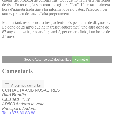
criteris del protocol de coronavirus, tot i que no havia estat en zones
de risc. En tot cas, la simptomatologia era "lleu". Ha estat a primera
hora d'aquesta tarda que s'ha informat que no pateix l'afecció i per
tant es preveu donar-la d'alta properament.
Mentrestant, resten encara tres pacients més pendents de diagnòsitc.
La dona de 39 anys que ha ingressat aquest matí, una altra dona de
87 anys que va ingressar ahir, també, per criteri clínic, i un home de
37 anys.
Permetre
Google Adsense està deshabilitat.
Comentaris
Afegir nou comentari
CONTACTA AMB NOSALTRES
Diari Bondia
Callaueta, 4, 1r
AD500 Andorra la Vella
Principat d'Andorra
Tel. +376 80 88 88