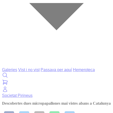
Galeries
Vist i no vist
Passava per aquí
Hemeroteca
Societat
Pirineus
Descobertes dues micropapallones mai vistes abans a Catalunya