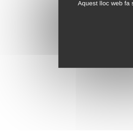
Aquest lloc web fa s