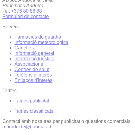
AD500 Andorra la Vella
Principat d'Andorra
Tel. +376 80 88 88
Formulari de contacte
Serveis
Farmàcies de guàrdia
Informació meteorològica
Cartellera
Informació general
Informació turística
Associacions
Centres de salut
Telèfons d'interès
Enllaços d'interés
Tarifes
Tarifes publicitat
Tarifes classificats
Contacti amb nosaltres per publicitat o qüestions comercials
a
producte@bondia.ad