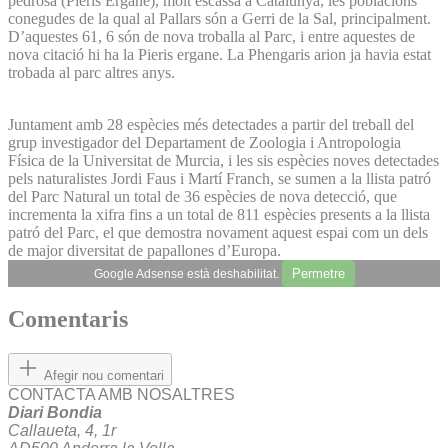
pedrosa (Pieris Ergane), molt escassa a Catalunya, les poblacions
conegudes de la qual al Pallars són a Gerri de la Sal, principalment.
D’aquestes 61, 6 són de nova troballa al Parc, i entre aquestes de
nova citació hi ha la Pieris ergane. La Phengaris arion ja havia estat
trobada al parc altres anys.
Juntament amb 28 espècies més detectades a partir del treball del
grup investigador del Departament de Zoologia i Antropologia
Física de la Universitat de Murcia, i les sis espècies noves detectades
pels naturalistes Jordi Faus i Martí Franch, se sumen a la llista patró
del Parc Natural un total de 36 espècies de nova detecció, que
incrementa la xifra fins a un total de 811 espècies presents a la llista
patró del Parc, el que demostra novament aquest espai com un dels
de major diversitat de papallones d’Europa.
Permetre
Google Adsense està deshabilitat.
Comentaris
Afegir nou comentari
CONTACTA AMB NOSALTRES
Diari Bondia
Callaueta, 4, 1r