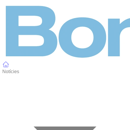
Panell de gestió de galetes
Notícies