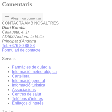
Comentaris
Afegir nou comentari
CONTACTA AMB NOSALTRES
Diari Bondia
Callaueta, 4, 1r
AD500 Andorra la Vella
Principat d'Andorra
Tel. +376 80 88 88
Formulari de contacte
Serveis
Farmàcies de guàrdia
Informació meteorològica
Cartellera
Informació general
Informació turística
Associacions
Centres de salut
Telèfons d'interès
Enllaços d'interés
Tarifes