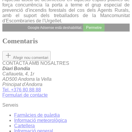
força concurrència la porta a terme el grup especial de
prevenció d'incendis forestals del cos dels Agents Rurals,
amb el suport dels treballadors de la Mancomunitat
d'Escombraries de l'Urgellet.
Permetre
Google Adsense està deshabilitat.
Comentaris
Afegir nou comentari
CONTACTA AMB NOSALTRES
Diari Bondia
Callaueta, 4, 1r
AD500 Andorra la Vella
Principat d'Andorra
Tel. +376 80 88 88
Formulari de contacte
Serveis
Farmàcies de guàrdia
Informació meteorològica
Cartellera
Informació general