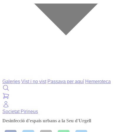
Galeries
Vist i no vist
Passava per aquí
Hemeroteca
Societat
Pirineus
Desinfecció d'espais urbans a la Seu d'Urgell