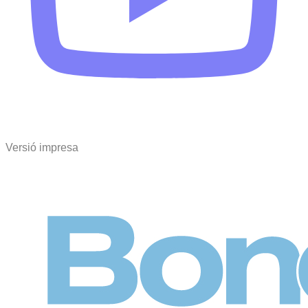
Versió impresa