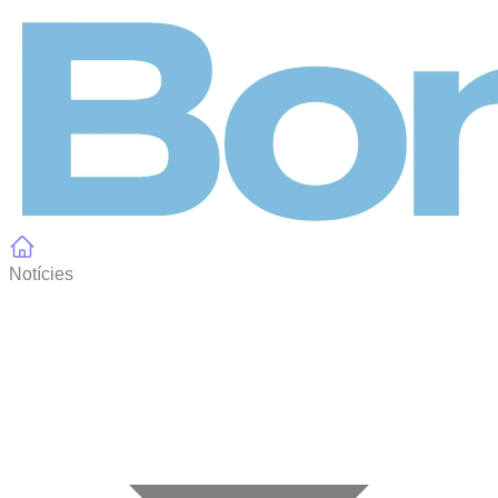
Panell de gestió de galetes
Notícies