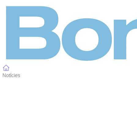
Panell de gestió de galetes
Notícies