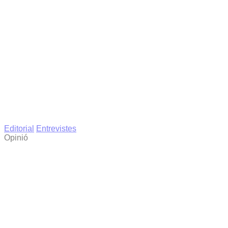
Editorial
Entrevistes
Opinió