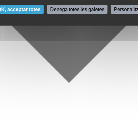
K, acceptar totes
Denega totes les galetes
Personalit