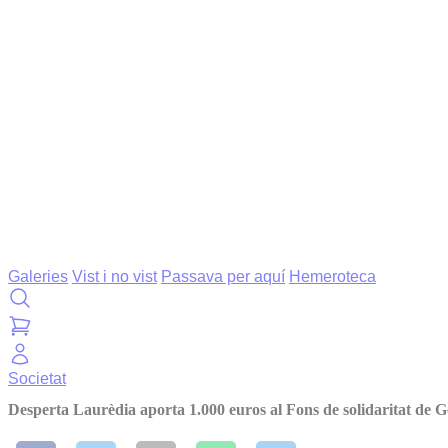
Galeries
Vist i no vist
Passava per aquí
Hemeroteca
Societat
Desperta Laurèdia aporta 1.000 euros al Fons de solidaritat de 