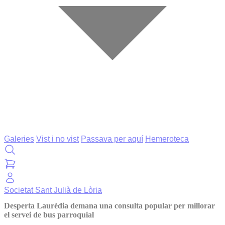
Galeries
Vist i no vist
Passava per aquí
Hemeroteca
Societat
Sant Julià de Lòria
Desperta Laurèdia demana una consulta popular per millorar
el servei de bus parroquial