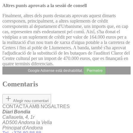
Altres punts aprovats a la sessió de consell
Finalment, altres dels punts destacats aprovats aquest dimarts
corresponen, principalment, a altres suplements de crèdit
corresponents al departament d'Urbanisme, uns imports que, en cap
cas, representen més endeutament pel comú. Així, s'ha donat el
vistiplau a un suplement de crèdit per valor de 164.000 euros per a
la realització d'un nou tram de xarxa d'aigua potable a la carretera de
Certers i fins al poble de Llumeneres. A banda, també s'ha aprovat
l'adjudicació de la substitució de les butaques de l'auditori Claror del
Centre cultural per un import de 470.000 euros, que es finançarà en
quatre terminis diferenciats.
Permetre
Google Adsense està deshabilitat.
Comentaris
Afegir nou comentari
CONTACTA AMB NOSALTRES
Diari Bondia
Callaueta, 4, 1r
AD500 Andorra la Vella
Principat d'Andorra