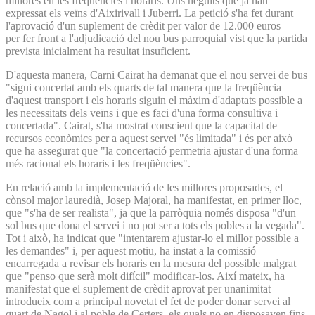
millores en les freqüències i horaris. Uns neguits que ja han
expressat els veïns d'Aixirivall i Juberri. La petició s'ha fet durant
l'aprovació d'un suplement de crèdit per valor de 12.000 euros
per fer front a l'adjudicació del nou bus parroquial vist que la partida
prevista inicialment ha resultat insuficient.
D'aquesta manera, Carni Cairat ha demanat que el nou servei de bus
"sigui concertat amb els quarts de tal manera que la freqüència
d'aquest transport i els horaris siguin el màxim d'adaptats possible a
les necessitats dels veïns i que es faci d'una forma consultiva i
concertada". Cairat, s'ha mostrat conscient que la capacitat de
recursos econòmics per a aquest servei "és limitada" i és per això
que ha assegurat que "la concertació permetria ajustar d'una forma
més racional els horaris i les freqüències".
En relació amb la implementació de les millores proposades, el
cònsol major lauredià, Josep Majoral, ha manifestat, en primer lloc,
que "s'ha de ser realista", ja que la parròquia només disposa "d'un
sol bus que dona el servei i no pot ser a tots els pobles a la vegada".
Tot i això, ha indicat que "intentarem ajustar-lo el millor possible a
les demandes" i, per aquest motiu, ha instat a la comissió
encarregada a revisar els horaris en la mesura del possible malgrat
que "penso que serà molt difícil" modificar-los. Així mateix, ha
manifestat que el suplement de crèdit aprovat per unanimitat
introdueix com a principal novetat el fet de poder donar servei al
quart de Nagol i al poble de Certers, els quals no en disposaven fins