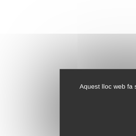
Aquest lloc web fa s