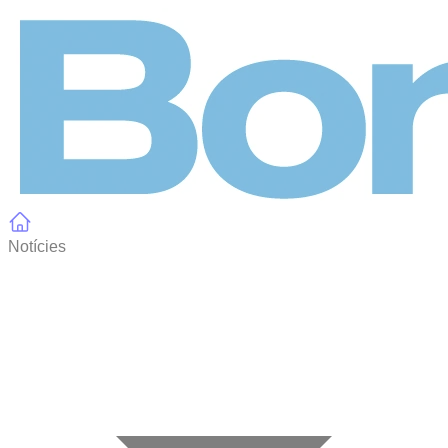
Panell de gestió de galetes
Notícies