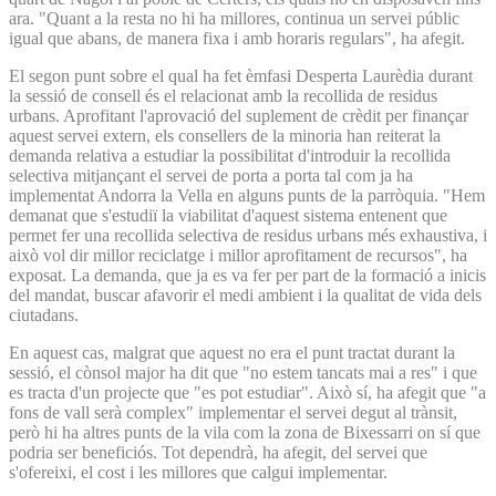
ara. "Quant a la resta no hi ha millores, continua un servei públic
igual que abans, de manera fixa i amb horaris regulars", ha afegit.
El segon punt sobre el qual ha fet èmfasi Desperta Laurèdia durant
la sessió de consell és el relacionat amb la recollida de residus
urbans. Aprofitant l'aprovació del suplement de crèdit per finançar
aquest servei extern, els consellers de la minoria han reiterat la
demanda relativa a estudiar la possibilitat d'introduir la recollida
selectiva mitjançant el servei de porta a porta tal com ja ha
implementat Andorra la Vella en alguns punts de la parròquia. "Hem
demanat que s'estudiï la viabilitat d'aquest sistema entenent que
permet fer una recollida selectiva de residus urbans més exhaustiva, i
això vol dir millor reciclatge i millor aprofitament de recursos", ha
exposat. La demanda, que ja es va fer per part de la formació a inicis
del mandat, buscar afavorir el medi ambient i la qualitat de vida dels
ciutadans.
En aquest cas, malgrat que aquest no era el punt tractat durant la
sessió, el cònsol major ha dit que "no estem tancats mai a res" i que
es tracta d'un projecte que "es pot estudiar". Això sí, ha afegit que "a
fons de vall serà complex" implementar el servei degut al trànsit,
però hi ha altres punts de la vila com la zona de Bixessarri on sí que
podria ser beneficiós. Tot dependrà, ha afegit, del servei que
s'ofereixi, el cost i les millores que calgui implementar.