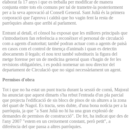
elaborat fa 17 anys i que es treballa per modificar de manera
conjunta entre tots els comuns per tal de trametre-la posteriorment
per a la seva aprovació al Consell General. Sant Julià és la primera
corporació que l'aprova i caldrà que ho vagin fent la resta de
parròquies abans que arribi al parlament.
Entrant al detall, el cònsol ha exposat que les millores principals que
s'introdueixen fan referència a reconèixer el personal de circulació
com a agents d'autoritat; també podran actuar com a agents de paisà
en casos com el control de tinença d'animals i quan es detectin
abocaments il·legals; el nou text també substitueix la figura del
metge forense per un de medicina general quan s'hagin de fer les
revisions obligatòries, i es podrà nomenar un nou director del
departament de Circulació que no sigui necessàriament un agent.
Permisos d'obra
Tot i que no ha estat un punt tracta durant la sessió de comú, Majoral
ha anunciat que aquest dimarts s'ha rebut l'entrada d'un pla parcial
que projecta l'edificació de sis blocs de pisos de sis altures a la zona
del quart de Nagol. Es tracta, sens dubte, d'una bona notícia per a la
parròquia, ja que "a Sant Julià no hi ha una gran explosió de
demandes de permisos de construcció". De fet, ha indicat que des de
l'any 2007 "estem en un creixement constant, però petit", a
diferència del que passa a altres parròquies.