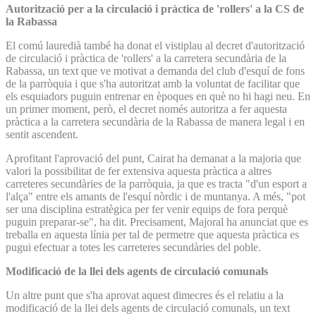
Autorització per a la circulació i pràctica de 'rollers' a la CS de
la Rabassa
El comú lauredià també ha donat el vistiplau al decret d'autorització
de circulació i pràctica de 'rollers' a la carretera secundària de la
Rabassa, un text que ve motivat a demanda del club d'esquí de fons
de la parròquia i que s'ha autoritzat amb la voluntat de facilitar que
els esquiadors puguin entrenar en èpoques en què no hi hagi neu. En
un primer moment, però, el decret només autoritza a fer aquesta
pràctica a la carretera secundària de la Rabassa de manera legal i en
sentit ascendent.
Aprofitant l'aprovació del punt, Cairat ha demanat a la majoria que
valori la possibilitat de fer extensiva aquesta pràctica a altres
carreteres secundàries de la parròquia, ja que es tracta "d'un esport a
l'alça" entre els amants de l'esquí nòrdic i de muntanya. A més, "pot
ser una disciplina estratègica per fer venir equips de fora perquè
puguin preparar-se", ha dit. Precisament, Majoral ha anunciat que es
treballa en aquesta línia per tal de permetre que aquesta pràctica es
pugui efectuar a totes les carreteres secundàries del poble.
Modificació de la llei dels agents de circulació comunals
Un altre punt que s'ha aprovat aquest dimecres és el relatiu a la
modificació de la llei dels agents de circulació comunals, un text