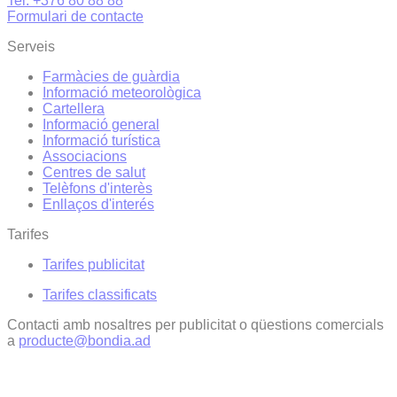
Tel. +376 80 88 88
Formulari de contacte
Serveis
Farmàcies de guàrdia
Informació meteorològica
Cartellera
Informació general
Informació turística
Associacions
Centres de salut
Telèfons d'interès
Enllaços d'interés
Tarifes
Tarifes publicitat
Tarifes classificats
Contacti amb nosaltres per publicitat o qüestions comercials
a
producte@bondia.ad