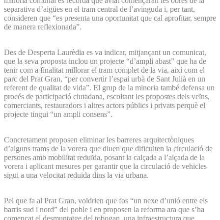
minoria comunal es recorda que aviat començaran les obres de la
separativa d’aigües en el tram central de l’avinguda i, per tant,
consideren que “es presenta una oportunitat que cal aprofitar, sempre
de manera reflexionada”.
Des de Desperta Laurèdia es va indicar, mitjançant un comunicat,
que la seva proposta inclou un projecte “d’ampli abast” que ha de
tenir com a finalitat millorar el tram complet de la via, així com el
parc del Prat Gran, “per convertir l’espai urbà de Sant Julià en un
referent de qualitat de vida”. El grup de la minoria també defensa un
procés de participació ciutadana, escoltant les propostes dels veïns,
comerciants, restauradors i altres actors públics i privats perquè el
projecte tingui “un ampli consens”.
Concretament proposen eliminar les barreres arquitectòniques
d’alguns trams de la vorera que diuen que dificulten la circulació de
persones amb mobilitat reduïda, posant la calçada a l’alçada de la
vorera i aplicant mesures per garantir que la circulació de vehicles
sigui a una velocitat reduïda dins la via urbana.
Pel que fa al Prat Gran, voldrien que fos “un nexe d’unió entre els
barris sud i nord” del poble i en proposen la reforma ara que s’ha
començat el desmuntatge del tobogan, una infraestructura que