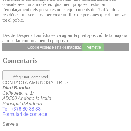
consideraven una molèstia. Igualment proposen estudiar
l’emplaçament dels possibles nous equipaments de l’UdA i de la
residència universitària per crear un flux de persones que dinamitzés
tot el poble.
Des de Desperta Laurèdia es va agrair la predisposició de la majoria
a treballar conjuntament la proposta.
Permetre
Google Adsense està deshabilitat.
Comentaris
Afegir nou comentari
CONTACTA AMB NOSALTRES
Diari Bondia
Callaueta, 4, 1r
AD500 Andorra la Vella
Principat d'Andorra
Tel. +376 80 88 88
Formulari de contacte
Serveis