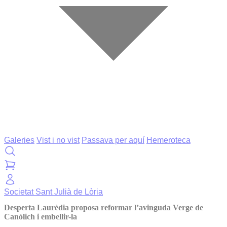
Galeries
Vist i no vist
Passava per aquí
Hemeroteca
Societat
Sant Julià de Lòria
Desperta Laurèdia proposa reformar l’avinguda Verge de
Canòlich i embellir-la