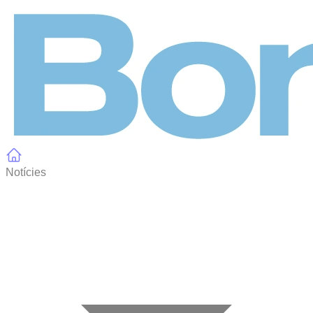
Panell de gestió de galetes
Notícies