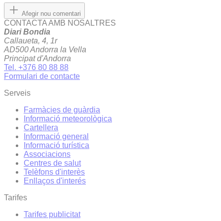
Afegir nou comentari
CONTACTA AMB NOSALTRES
Diari Bondia
Callaueta, 4, 1r
AD500 Andorra la Vella
Principat d'Andorra
Tel. +376 80 88 88
Formulari de contacte
Serveis
Farmàcies de guàrdia
Informació meteorològica
Cartellera
Informació general
Informació turística
Associacions
Centres de salut
Telèfons d'interès
Enllaços d'interés
Tarifes
Tarifes publicitat