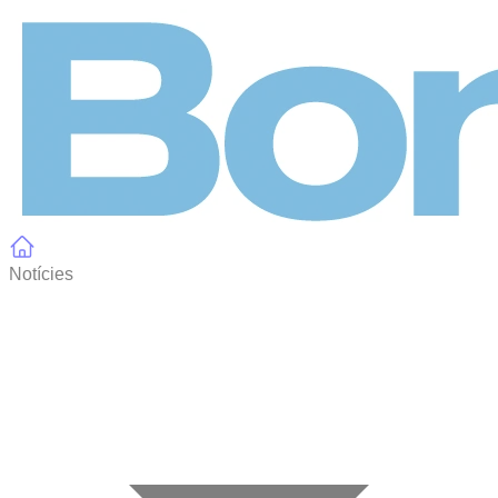
Panell de gestió de galetes
Notícies