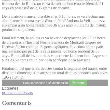
frontera del riu Runer, on es va detenir un home no resident de 51
anys en possessió de 2,35 grams de cocaïna.
De la mateixa manera, dissabte a les 6.15 hores, es va efectuar una
altra detenció en una escala d'un edifici d'Andorra la Vella, on es va
enxampar a un home resident de 36 anys amb 0,5 grams del mateix
producte estupefaent.
Paral·lelament, la policia es va haver de desplaçar a les 23.22 hores
de divendres a l'hospital Nostra Senyora de Meritxell després de
l'activació d'un codi lila. Segons expliquen, la víctima hauria patit
una agressió per part de la seva parella, un home resident de 35
anys. El treball de les autoritats va permetre la detenció de l'agressor
a les 23.59 hores en un bar de la parròquia de la Massana.
Finalment, pel que fa als delictes contra la seguretat del trànsit, entre
dissabte i diumenge s'ha arrestat un total de dues persones amb taxes
1,95 i 1,34 g/l.
Permetre
Google Adsense està deshabilitat.
Etiquetes
policia
successos
Comentaris