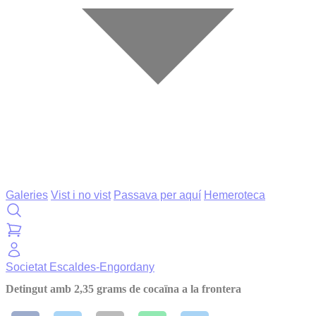
Galeries
Vist i no vist
Passava per aquí
Hemeroteca
Societat
Escaldes-Engordany
Detingut amb 2,35 grams de cocaïna a la frontera