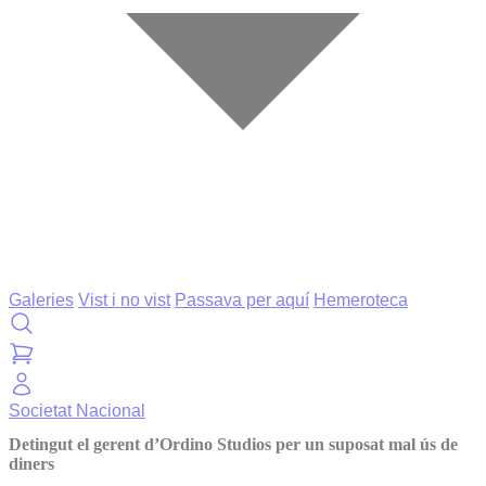
Galeries
Vist i no vist
Passava per aquí
Hemeroteca
Societat
Nacional
Detingut el gerent d’Ordino Studios per un suposat mal ús de
diners