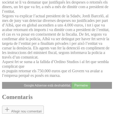
societat se li va demanar que justifiqués les despeses o retornés els
diners, un fet que va fer, a més a més de dimitir com a president de
l’entitat.
Segons va explicar l’actual president de la Sdadv, Jordi Barceló, al
mes de juny van detectar diverses despeses no justificades per part
d’Albà, que en global ascendien a uns 4.000 euros, i tot i que va
acabar retornant els imports i va dimitir com a president de l’entitat,
el cas es va posar en coneixement de la fiscalia. De fet, segons va
confirmar ahir la policia, Albà va ser detingut per haver fet servir la
targeta de l’entitat per a finalitats privades i per això l’entitat va
cursar la denúncia. Els agents van fer la detenció en compliment de
les instruccions del ministeri fiscal, segons informava la policia a
través d’un comunicat.
Aquest fet se suma a la fallida d’Ordino Studios i al fet que sembla
complicat que
es puguin retornar els 750.000 euros que el Govern va avalar a
l’empresa perquè es posés en marxa.
Permetre
Google Adsense està deshabilitat.
Comentaris
Afegir nou comentari