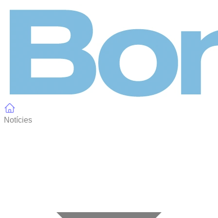
Panell de gestió de galetes
Notícies