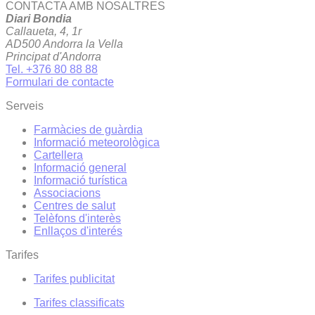
CONTACTA AMB NOSALTRES
Diari Bondia
Callaueta, 4, 1r
AD500 Andorra la Vella
Principat d'Andorra
Tel. +376 80 88 88
Formulari de contacte
Serveis
Farmàcies de guàrdia
Informació meteorològica
Cartellera
Informació general
Informació turística
Associacions
Centres de salut
Telèfons d'interès
Enllaços d'interés
Tarifes
Tarifes publicitat
Tarifes classificats