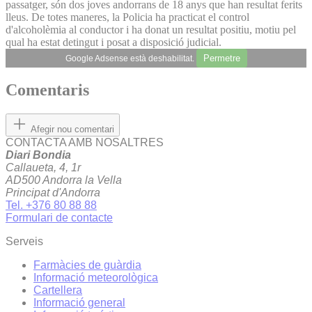
passatger, són dos joves andorrans de 18 anys que han resultat ferits
lleus. De totes maneres, la Policia ha practicat el control
d'alcoholèmia al conductor i ha donat un resultat positiu, motiu pel
qual ha estat detingut i posat a disposició judicial.
Permetre
Google Adsense està deshabilitat.
Comentaris
Afegir nou comentari
CONTACTA AMB NOSALTRES
Diari Bondia
Callaueta, 4, 1r
AD500 Andorra la Vella
Principat d'Andorra
Tel. +376 80 88 88
Formulari de contacte
Serveis
Farmàcies de guàrdia
Informació meteorològica
Cartellera
Informació general