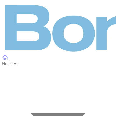
Panell de gestió de galetes
Notícies