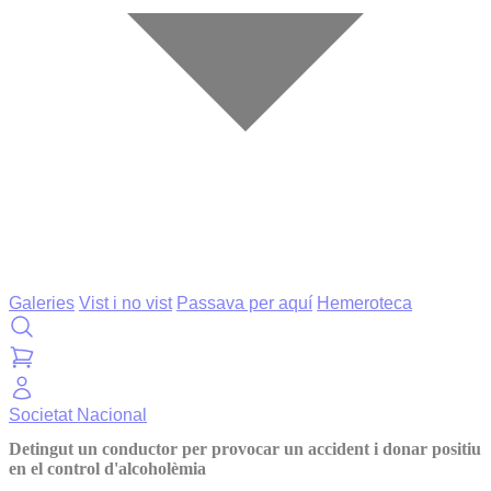
Galeries
Vist i no vist
Passava per aquí
Hemeroteca
Societat
Nacional
Detingut un conductor per provocar un accident i donar positiu
en el control d'alcoholèmia