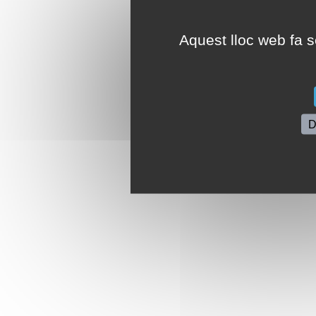
Aquest lloc web fa se
D